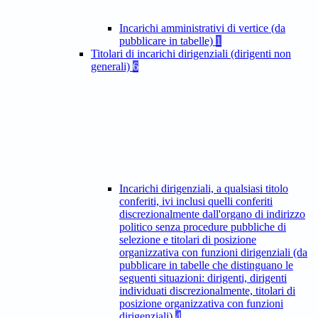
Incarichi amministrativi di vertice (da
pubblicare in tabelle)
1
Titolari di incarichi dirigenziali (dirigenti non
generali)
6
Incarichi dirigenziali, a qualsiasi titolo
conferiti, ivi inclusi quelli conferiti
discrezionalmente dall'organo di indirizzo
politico senza procedure pubbliche di
selezione e titolari di posizione
organizzativa con funzioni dirigenziali (da
pubblicare in tabelle che distinguano le
seguenti situazioni: dirigenti, dirigenti
individuati discrezionalmente, titolari di
posizione organizzativa con funzioni
dirigenziali)
4