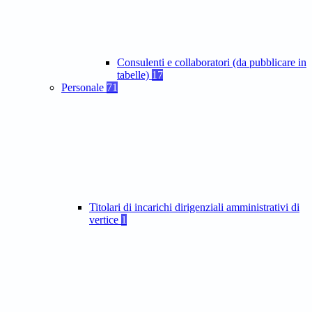
Consulenti e collaboratori (da pubblicare in
tabelle)
17
Personale
71
Titolari di incarichi dirigenziali amministrativi di
vertice
1