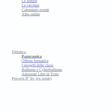
Le notizie
Le circolari
Calendario eventi
Albo online
Didattica
Panoramica
Offerta formativa
I progetti delle classi
Bullismo e Cyberbullismo
Adozione Libri di Testo
Percorsi II° liv. (ex serale)