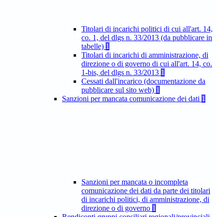
Titolari di incarichi politici di cui all'art. 14,
co. 1, del dlgs n. 33/2013 (da pubblicare in
tabelle)
1
Titolari di incarichi di amministrazione, di
direzione o di governo di cui all'art. 14, co.
1-bis, del dlgs n. 33/2013
1
Cessati dall'incarico (documentazione da
pubblicare sul sito web)
1
Sanzioni per mancata comunicazione dei dati
1
Sanzioni per mancata o incompleta
comunicazione dei dati da parte dei titolari
di incarichi politici, di amministrazione, di
direzione o di governo
1
Rendiconti gruppi consiliari regionali/provinciali