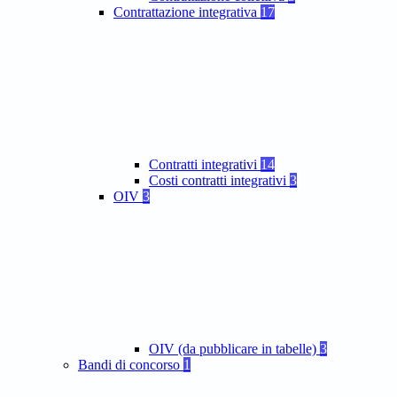
Contrattazione integrativa
17
Contratti integrativi
14
Costi contratti integrativi
3
OIV
3
OIV (da pubblicare in tabelle)
3
Bandi di concorso
1