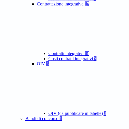
Contrattazione integrativa
17
Contratti integrativi
14
Costi contratti integrativi
3
OIV
3
OIV (da pubblicare in tabelle)
3
Bandi di concorso
1