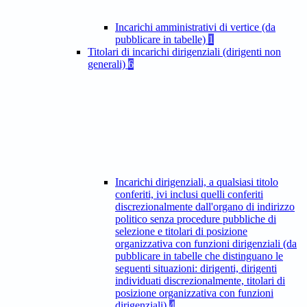
Incarichi amministrativi di vertice (da
pubblicare in tabelle)
1
Titolari di incarichi dirigenziali (dirigenti non
generali)
6
Incarichi dirigenziali, a qualsiasi titolo
conferiti, ivi inclusi quelli conferiti
discrezionalmente dall'organo di indirizzo
politico senza procedure pubbliche di
selezione e titolari di posizione
organizzativa con funzioni dirigenziali (da
pubblicare in tabelle che distinguano le
seguenti situazioni: dirigenti, dirigenti
individuati discrezionalmente, titolari di
posizione organizzativa con funzioni
dirigenziali)
4