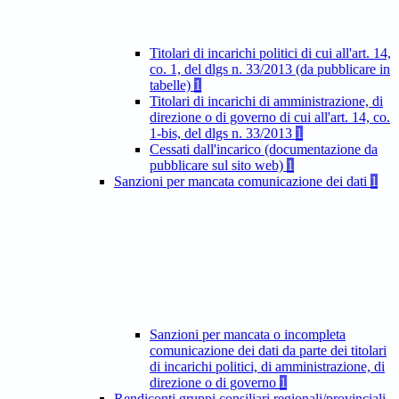
Titolari di incarichi politici di cui all'art. 14,
co. 1, del dlgs n. 33/2013 (da pubblicare in
tabelle)
1
Titolari di incarichi di amministrazione, di
direzione o di governo di cui all'art. 14, co.
1-bis, del dlgs n. 33/2013
1
Cessati dall'incarico (documentazione da
pubblicare sul sito web)
1
Sanzioni per mancata comunicazione dei dati
1
Sanzioni per mancata o incompleta
comunicazione dei dati da parte dei titolari
di incarichi politici, di amministrazione, di
direzione o di governo
1
Rendiconti gruppi consiliari regionali/provinciali