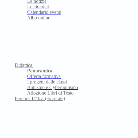
Le notizie
Le circolari
Calendario eventi
Albo online
Didattica
Panoramica
Offerta formativa
I progetti delle classi
Bullismo e Cyberbullismo
Adozione Libri di Testo
Percorsi II° liv. (ex serale)