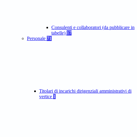
Consulenti e collaboratori (da pubblicare in
tabelle)
17
Personale
71
Titolari di incarichi dirigenziali amministrativi di
vertice
1