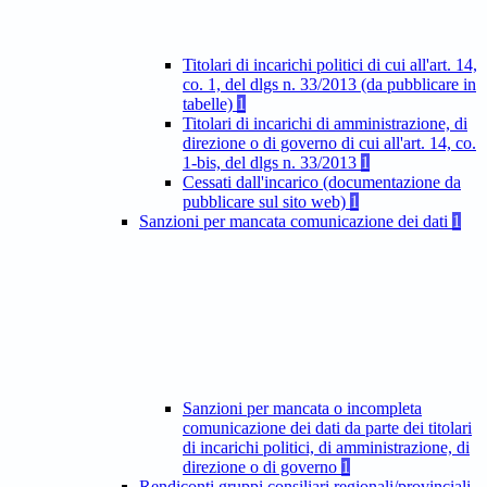
Titolari di incarichi politici di cui all'art. 14,
co. 1, del dlgs n. 33/2013 (da pubblicare in
tabelle)
1
Titolari di incarichi di amministrazione, di
direzione o di governo di cui all'art. 14, co.
1-bis, del dlgs n. 33/2013
1
Cessati dall'incarico (documentazione da
pubblicare sul sito web)
1
Sanzioni per mancata comunicazione dei dati
1
Sanzioni per mancata o incompleta
comunicazione dei dati da parte dei titolari
di incarichi politici, di amministrazione, di
direzione o di governo
1
Rendiconti gruppi consiliari regionali/provinciali