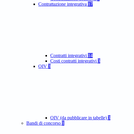
Contrattazione integrativa
17
Contratti integrativi
14
Costi contratti integrativi
3
OIV
3
OIV (da pubblicare in tabelle)
3
Bandi di concorso
1