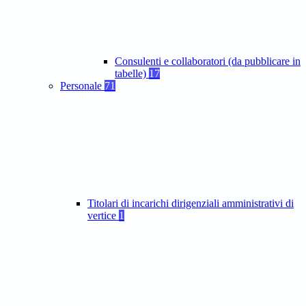
Consulenti e collaboratori (da pubblicare in
tabelle)
17
Personale
71
Titolari di incarichi dirigenziali amministrativi di
vertice
1