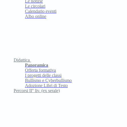
Le notizie
Le circolari
Calendario eventi
Albo online
Didattica
Panoramica
Offerta formativa
I progetti delle classi
Bullismo e Cyberbullismo
Adozione Libri di Testo
Percorsi II° liv. (ex serale)