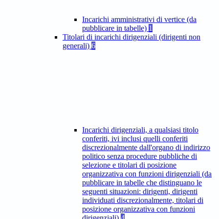
Incarichi amministrativi di vertice (da
pubblicare in tabelle)
1
Titolari di incarichi dirigenziali (dirigenti non
generali)
6
Incarichi dirigenziali, a qualsiasi titolo
conferiti, ivi inclusi quelli conferiti
discrezionalmente dall'organo di indirizzo
politico senza procedure pubbliche di
selezione e titolari di posizione
organizzativa con funzioni dirigenziali (da
pubblicare in tabelle che distinguano le
seguenti situazioni: dirigenti, dirigenti
individuati discrezionalmente, titolari di
posizione organizzativa con funzioni
dirigenziali)
4