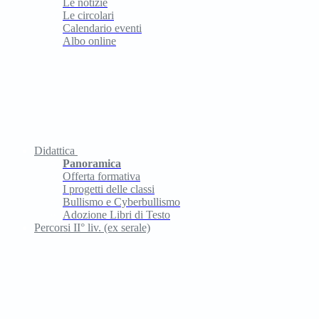
Le notizie
Le circolari
Calendario eventi
Albo online
Didattica
Panoramica
Offerta formativa
I progetti delle classi
Bullismo e Cyberbullismo
Adozione Libri di Testo
Percorsi II° liv. (ex serale)