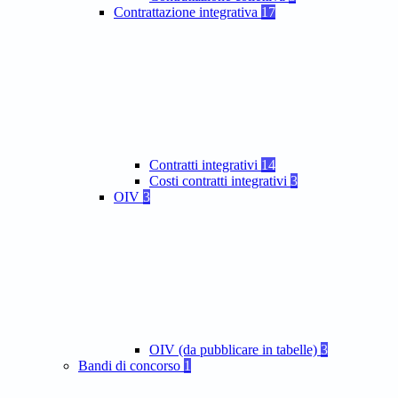
Contrattazione integrativa
17
Contratti integrativi
14
Costi contratti integrativi
3
OIV
3
OIV (da pubblicare in tabelle)
3
Bandi di concorso
1