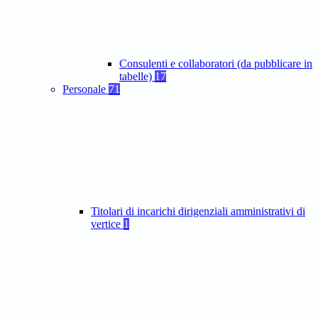
Consulenti e collaboratori (da pubblicare in
tabelle)
17
Personale
71
Titolari di incarichi dirigenziali amministrativi di
vertice
1