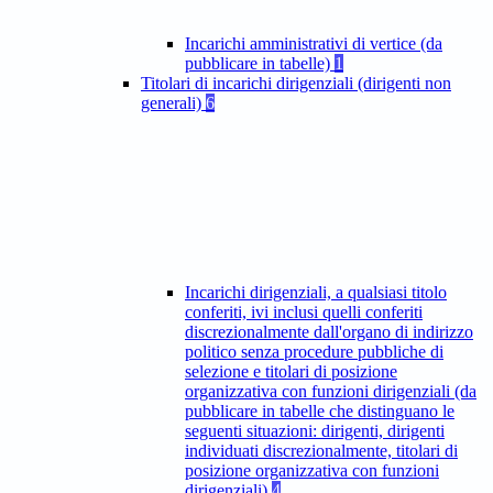
Incarichi amministrativi di vertice (da
pubblicare in tabelle)
1
Titolari di incarichi dirigenziali (dirigenti non
generali)
6
Incarichi dirigenziali, a qualsiasi titolo
conferiti, ivi inclusi quelli conferiti
discrezionalmente dall'organo di indirizzo
politico senza procedure pubbliche di
selezione e titolari di posizione
organizzativa con funzioni dirigenziali (da
pubblicare in tabelle che distinguano le
seguenti situazioni: dirigenti, dirigenti
individuati discrezionalmente, titolari di
posizione organizzativa con funzioni
dirigenziali)
4