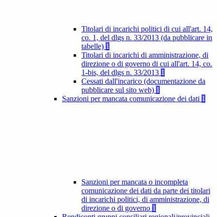
Titolari di incarichi politici di cui all'art. 14,
co. 1, del dlgs n. 33/2013 (da pubblicare in
tabelle)
1
Titolari di incarichi di amministrazione, di
direzione o di governo di cui all'art. 14, co.
1-bis, del dlgs n. 33/2013
1
Cessati dall'incarico (documentazione da
pubblicare sul sito web)
1
Sanzioni per mancata comunicazione dei dati
1
Sanzioni per mancata o incompleta
comunicazione dei dati da parte dei titolari
di incarichi politici, di amministrazione, di
direzione o di governo
1
Rendiconti gruppi consiliari regionali/provinciali