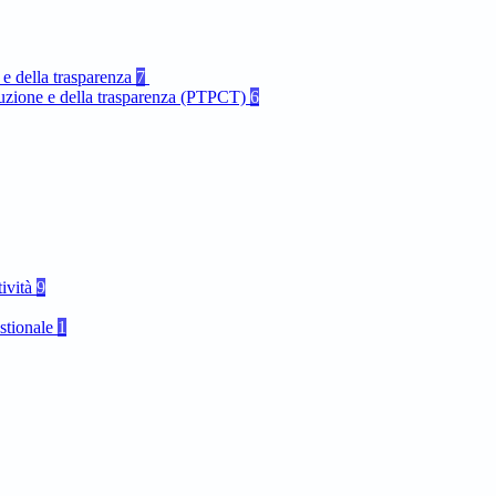
 e della trasparenza
7
rruzione e della trasparenza (PTPCT)
6
tività
9
stionale
1