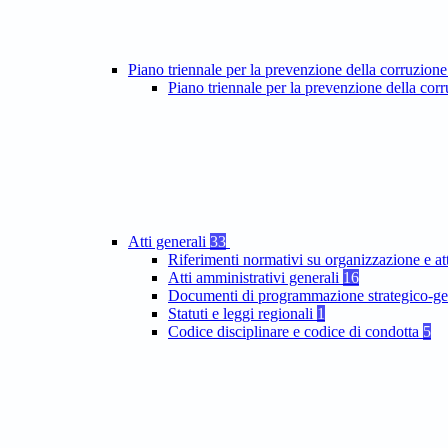
Piano triennale per la prevenzione della corruzione
Piano triennale per la prevenzione della co
Atti generali
33
Riferimenti normativi su organizzazione e at
Atti amministrativi generali
16
Documenti di programmazione strategico-ge
Statuti e leggi regionali
1
Codice disciplinare e codice di condotta
5