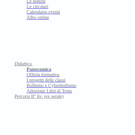
Le notizie
Le circolari
Calendario eventi
Albo online
Didattica
Panoramica
Offerta formativa
I progetti delle classi
Bullismo e Cyberbullismo
Adozione Libri di Testo
Percorsi II° liv. (ex serale)