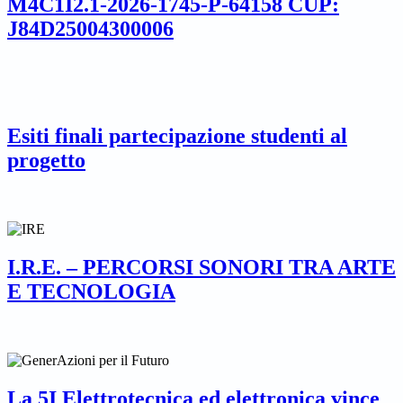
M4C1I2.1-2026-1745-P-64158 CUP:
J84D25004300006
Esiti finali partecipazione studenti al
progetto
I.R.E. – PERCORSI SONORI TRA ARTE
E TECNOLOGIA
La 5I Elettrotecnica ed elettronica vince