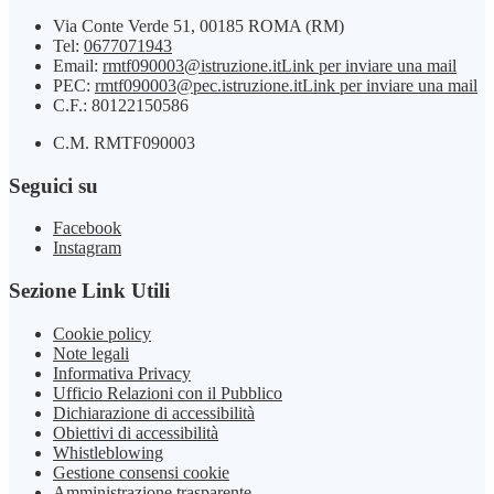
Via Conte Verde 51, 00185 ROMA (RM)
Tel:
0677071943
Email:
rmtf090003@istruzione.it
Link per inviare una mail
PEC:
rmtf090003@pec.istruzione.it
Link per inviare una mail
C.F.: 80122150586
C.M. RMTF090003
Seguici su
Facebook
Instagram
Sezione Link Utili
Cookie policy
Note legali
Informativa Privacy
Ufficio Relazioni con il Pubblico
Dichiarazione di accessibilità
Obiettivi di accessibilità
Whistleblowing
Gestione consensi cookie
Amministrazione trasparente