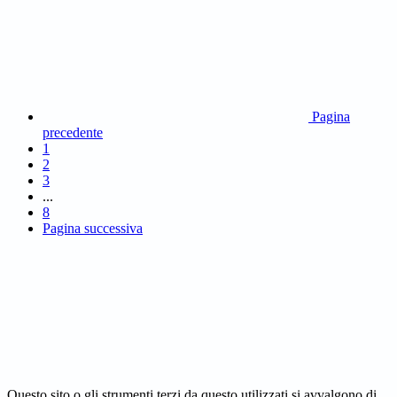
Pagina
precedente
1
2
3
...
8
Pagina successiva
Questo sito o gli strumenti terzi da questo utilizzati si avvalgono di