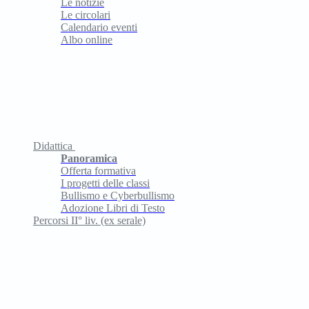
Le notizie
Le circolari
Calendario eventi
Albo online
Didattica
Panoramica
Offerta formativa
I progetti delle classi
Bullismo e Cyberbullismo
Adozione Libri di Testo
Percorsi II° liv. (ex serale)