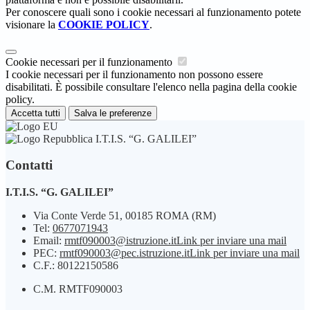
Per conoscere quali sono i cookie necessari al funzionamento potete
visionare la
COOKIE POLICY
.
Cookie necessari per il funzionamento
I cookie necessari per il funzionamento non possono essere
disabilitati. È possibile consultare l'elenco nella pagina della cookie
policy.
Accetta tutti
Salva le preferenze
I.T.I.S. “G. GALILEI”
Contatti
I.T.I.S. “G. GALILEI”
Via Conte Verde 51, 00185 ROMA (RM)
Tel:
0677071943
Email:
rmtf090003@istruzione.it
Link per inviare una mail
PEC:
rmtf090003@pec.istruzione.it
Link per inviare una mail
C.F.: 80122150586
C.M. RMTF090003