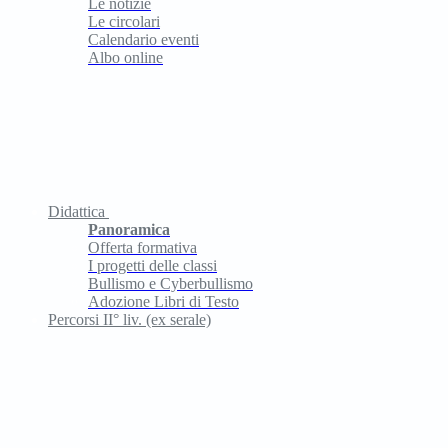
Le notizie
Le circolari
Calendario eventi
Albo online
Didattica
Panoramica
Offerta formativa
I progetti delle classi
Bullismo e Cyberbullismo
Adozione Libri di Testo
Percorsi II° liv. (ex serale)