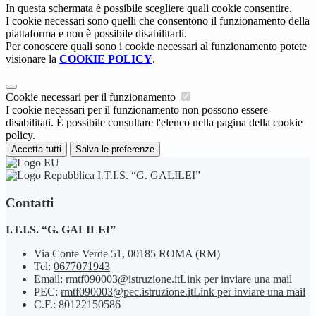
In questa schermata è possibile scegliere quali cookie consentire.
I cookie necessari sono quelli che consentono il funzionamento della
piattaforma e non è possibile disabilitarli.
Per conoscere quali sono i cookie necessari al funzionamento potete
visionare la
COOKIE POLICY
.
Cookie necessari per il funzionamento
I cookie necessari per il funzionamento non possono essere
disabilitati. È possibile consultare l'elenco nella pagina della cookie
policy.
Accetta tutti
Salva le preferenze
I.T.I.S. “G. GALILEI”
Contatti
I.T.I.S. “G. GALILEI”
Via Conte Verde 51, 00185 ROMA (RM)
Tel:
0677071943
Email:
rmtf090003@istruzione.it
Link per inviare una mail
PEC:
rmtf090003@pec.istruzione.it
Link per inviare una mail
C.F.: 80122150586