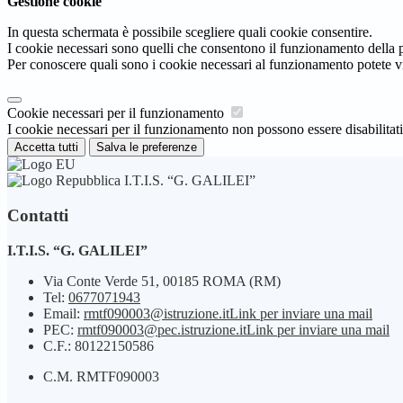
Gestione cookie
In questa schermata è possibile scegliere quali cookie consentire.
I cookie necessari sono quelli che consentono il funzionamento della pi
Per conoscere quali sono i cookie necessari al funzionamento potete v
Cookie necessari per il funzionamento
I cookie necessari per il funzionamento non possono essere disabilitati.
Accetta tutti
Salva le preferenze
I.T.I.S. “G. GALILEI”
Contatti
I.T.I.S. “G. GALILEI”
Via Conte Verde 51, 00185 ROMA (RM)
Tel:
0677071943
Email:
rmtf090003@istruzione.it
Link per inviare una mail
PEC:
rmtf090003@pec.istruzione.it
Link per inviare una mail
C.F.: 80122150586
C.M. RMTF090003