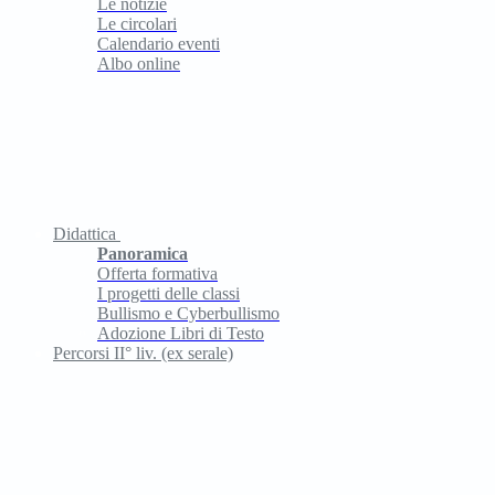
Le notizie
Le circolari
Calendario eventi
Albo online
Didattica
Panoramica
Offerta formativa
I progetti delle classi
Bullismo e Cyberbullismo
Adozione Libri di Testo
Percorsi II° liv. (ex serale)