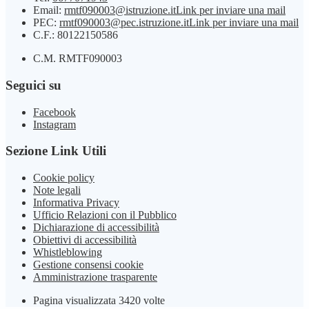
Email:
rmtf090003@istruzione.it
Link per inviare una mail
PEC:
rmtf090003@pec.istruzione.it
Link per inviare una mail
C.F.: 80122150586
C.M. RMTF090003
Seguici su
Facebook
Instagram
Sezione Link Utili
Cookie policy
Note legali
Informativa Privacy
Ufficio Relazioni con il Pubblico
Dichiarazione di accessibilità
Obiettivi di accessibilità
Whistleblowing
Gestione consensi cookie
Amministrazione trasparente
Pagina visualizzata
3420
volte