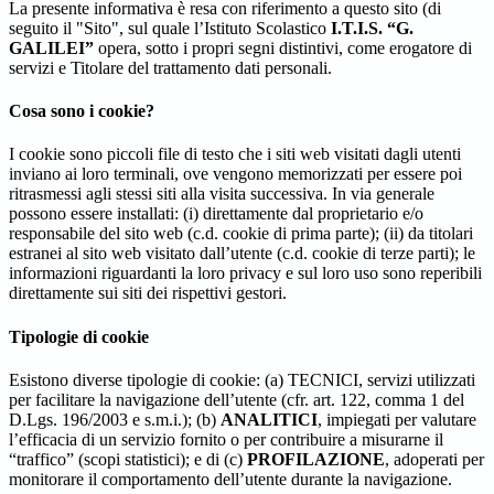
La presente informativa è resa con riferimento a questo sito (di
seguito il "Sito", sul quale l’Istituto Scolastico
I.T.I.S. “G.
GALILEI”
opera, sotto i propri segni distintivi, come erogatore di
servizi e Titolare del trattamento dati personali.
Cosa sono i cookie?
I cookie sono piccoli file di testo che i siti web visitati dagli utenti
inviano ai loro terminali, ove vengono memorizzati per essere poi
ritrasmessi agli stessi siti alla visita successiva. In via generale
possono essere installati: (i) direttamente dal proprietario e/o
responsabile del sito web (c.d. cookie di prima parte); (ii) da titolari
estranei al sito web visitato dall’utente (c.d. cookie di terze parti); le
informazioni riguardanti la loro privacy e sul loro uso sono reperibili
direttamente sui siti dei rispettivi gestori.
Tipologie di cookie
Esistono diverse tipologie di cookie: (a) TECNICI, servizi utilizzati
per facilitare la navigazione dell’utente (cfr. art. 122, comma 1 del
D.Lgs. 196/2003 e s.m.i.); (b)
ANALITICI
, impiegati per valutare
l’efficacia di un servizio fornito o per contribuire a misurarne il
“traffico” (scopi statistici); e di (c)
PROFILAZIONE
, adoperati per
monitorare il comportamento dell’utente durante la navigazione.