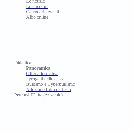
Le notizie
Le circolari
Calendario eventi
Albo online
Didattica
Panoramica
Offerta formativa
I progetti delle classi
Bullismo e Cyberbullismo
Adozione Libri di Testo
Percorsi II° liv. (ex serale)