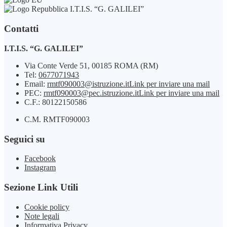
I.T.I.S. “G. GALILEI”
Contatti
I.T.I.S. “G. GALILEI”
Via Conte Verde 51, 00185 ROMA (RM)
Tel:
0677071943
Email:
rmtf090003@istruzione.it
Link per inviare una mail
PEC:
rmtf090003@pec.istruzione.it
Link per inviare una mail
C.F.: 80122150586
C.M. RMTF090003
Seguici su
Facebook
Instagram
Sezione Link Utili
Cookie policy
Note legali
Informativa Privacy