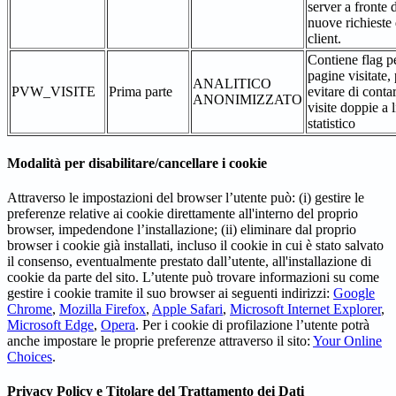
server a fronte 
nuove richieste 
client.
Contiene flag pe
pagine visitate,
ANALITICO
PVW_VISITE
Prima parte
evitare di conta
ANONIMIZZATO
visite doppie a l
statistico
Modalità per disabilitare/cancellare i cookie
Attraverso le impostazioni del browser l’utente può: (i) gestire le
preferenze relative ai cookie direttamente all'interno del proprio
browser, impedendone l’installazione; (ii) eliminare dal proprio
browser i cookie già installati, incluso il cookie in cui è stato salvato
il consenso, eventualmente prestato dall’utente, all'installazione di
cookie da parte del sito. L’utente può trovare informazioni su come
gestire i cookie tramite il suo browser ai seguenti indirizzi:
Google
Chrome
,
Mozilla Firefox
,
Apple Safari
,
Microsoft Internet Explorer
,
Microsoft Edge
,
Opera
. Per i cookie di profilazione l’utente potrà
anche impostare le proprie preferenze attraverso il sito:
Your Online
Choices
.
Privacy Policy e Titolare del Trattamento dei Dati