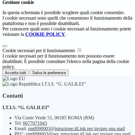
Gestione cookie
In questa schermata è possibile scegliere quali cookie consentire.
I cookie necessari sono quelli che consentono il funzionamento della
piattaforma e non è possibile disabilitarli.
Per conoscere quali sono i cookie necessari al funzionamento potete
visionare la
COOKIE POLICY
.
Cookie necessari per il funzionamento
I cookie necessari per il funzionamento non possono essere
disabilitati. È possibile consultare l'elenco nella pagina della cookie
policy.
Accetta tutti
Salva le preferenze
I.T.I.S. “G. GALILEI”
Contatti
I.T.I.S. “G. GALILEI”
Via Conte Verde 51, 00185 ROMA (RM)
Tel:
0677071943
Email:
rmtf090003@istruzione.it
Link per inviare una mail
PEC:
rmtf090003@pec.istruzione.it
Link per inviare una mail