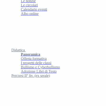
Le notizie
Le circolari
Calendario eventi
Albo online
Didattica
Panoramica
Offerta formativa
I progetti delle classi
Bullismo e Cyberbullismo
Adozione Libri di Testo
Percorsi II° liv. (ex serale)