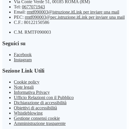
Via Conte Verde 51, 00185 ROMA (RM)
Tel:
0677071943
Email:
rmtf090003@istruzione.it
Link per inviare una mail
PEC:
rmtf090003@pec.istruzione.it
Link per inviare una mail
C.F.: 80122150586
C.M. RMTF090003
Seguici su
Facebook
Instagram
Sezione Link Utili
Cookie policy
Note legali
Informativa Privacy
Ufficio Relazioni con il Pubblico
Dichiarazione di accessibilità
Obiettivi di accessibilità
Whistleblowing
Gestione consensi cookie
Amministrazione trasparente