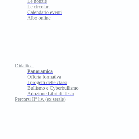
Le notizie
Le circolari
Calendario eventi
Albo online
Didattica
Panoramica
Offerta formativa
I progetti delle classi
Bullismo e Cyberbullismo
Adozione Libri di Testo
Percorsi II° liv. (ex serale)