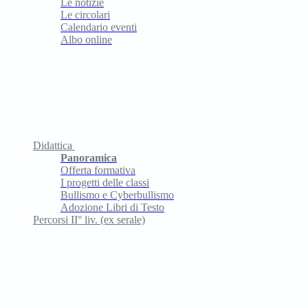
Le notizie
Le circolari
Calendario eventi
Albo online
Didattica
Panoramica
Offerta formativa
I progetti delle classi
Bullismo e Cyberbullismo
Adozione Libri di Testo
Percorsi II° liv. (ex serale)