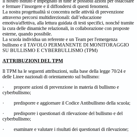
Il nostro istituto è impegnato in tutte le possibili azioni per ostacolare
e fermare l’insorgere e il diffondersi di questi fenomeni.
La nostra progettualità si concentra nelle attività di prevenzione
attraverso percorsi multidirezionali: dall’educazione
emotiva/affettiva, alla lettura guidata di testi specifici, nonché tramite
la cura delle dinamiche relazionali, in collaborazione con proposte
esterne, quando possibile.
La scuola individua un referente e un Team per l'emergenza
bullismo e il TAVOLO PERMANENTE DI MONITORAGGIO
SU BULLISMO E CYBERBULLISMO (TPM)
ATTRIBUZIONI DEL TPM
Il TPM ha le seguenti attribuzioni, sulla base della legge 70/24 e
delle Linee nazionali di orientamento sul bullismo:
·
proporre azioni di prevenzione in materia di bullismo e
cyberbullismo;
·
predisporre e aggiornare il Codice Antibullismo della scuola;
·
predisporre i questionari di rilevazione del bullismo e del
cyberbullismo;
·
esaminare e valutare i risultati dei questionari di rilevazione;