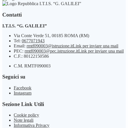
I.T.I.S. “G. GALILEI”
Contatti
I.T.I.S. “G. GALILEI”
Via Conte Verde 51, 00185 ROMA (RM)
Tel:
0677071943
Email:
rmtf090003@istruzione.it
Link per inviare una mail
PEC:
rmtf090003@pec.istruzione.it
Link per inviare una mail
C.F.: 80122150586
C.M. RMTF090003
Seguici su
Facebook
Instagram
Sezione Link Utili
Cookie policy
Note legali
Informativa Privacy