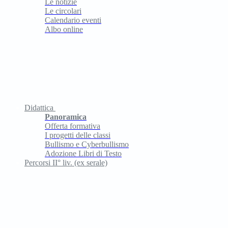
Le notizie
Le circolari
Calendario eventi
Albo online
Didattica
Panoramica
Offerta formativa
I progetti delle classi
Bullismo e Cyberbullismo
Adozione Libri di Testo
Percorsi II° liv. (ex serale)