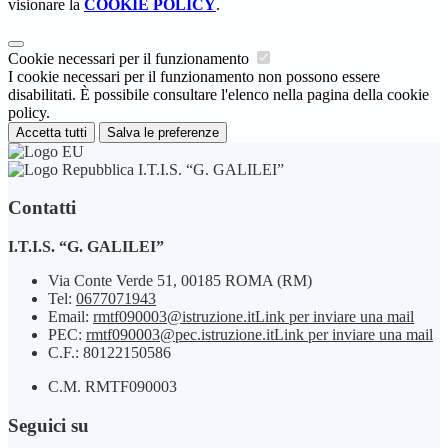
visionare la
COOKIE POLICY
.
Cookie necessari per il funzionamento
I cookie necessari per il funzionamento non possono essere
disabilitati. È possibile consultare l'elenco nella pagina della cookie
policy.
Accetta tutti
Salva le preferenze
I.T.I.S. “G. GALILEI”
Contatti
I.T.I.S. “G. GALILEI”
Via Conte Verde 51, 00185 ROMA (RM)
Tel:
0677071943
Email:
rmtf090003@istruzione.it
Link per inviare una mail
PEC:
rmtf090003@pec.istruzione.it
Link per inviare una mail
C.F.: 80122150586
C.M. RMTF090003
Seguici su