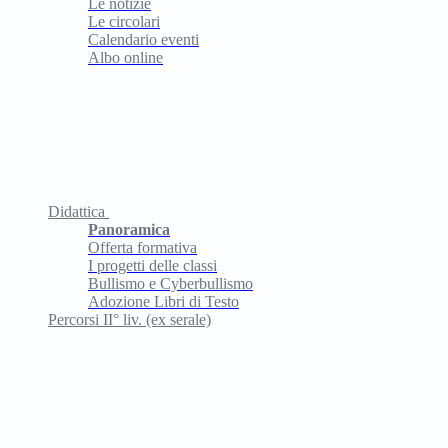
Le notizie
Le circolari
Calendario eventi
Albo online
Didattica
Panoramica
Offerta formativa
I progetti delle classi
Bullismo e Cyberbullismo
Adozione Libri di Testo
Percorsi II° liv. (ex serale)