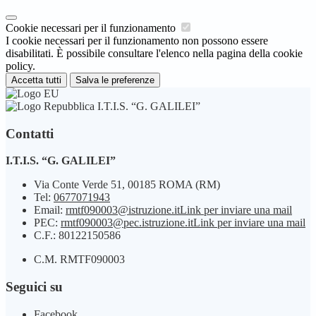
Cookie necessari per il funzionamento
I cookie necessari per il funzionamento non possono essere
disabilitati. È possibile consultare l'elenco nella pagina della cookie
policy.
Accetta tutti
Salva le preferenze
I.T.I.S. “G. GALILEI”
Contatti
I.T.I.S. “G. GALILEI”
Via Conte Verde 51, 00185 ROMA (RM)
Tel:
0677071943
Email:
rmtf090003@istruzione.it
Link per inviare una mail
PEC:
rmtf090003@pec.istruzione.it
Link per inviare una mail
C.F.: 80122150586
C.M. RMTF090003
Seguici su
Facebook