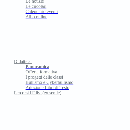
Le notizie
Le circolari
Calendario eventi
Albo online
Didattica
Panoramica
Offerta formativa
I progetti delle classi
Bullismo e Cyberbullismo
Adozione Libri di Testo
Percorsi II° liv. (ex serale)