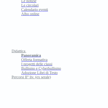
Le notizie
Le circolari
Calendario eventi
Albo online
Didattica
Panoramica
Offerta formativa
I progetti delle classi
Bullismo e Cyberbullismo
Adozione Libri di Testo
Percorsi II° liv. (ex serale)