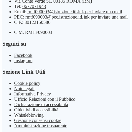
Via Conte Verde 51, 00185 ROMA (RM)
Tel:
0677071943
Email:
rmtf090003@istruzione.it
Link per inviare una mail
PEC:
rmtf090003@pec.istruzione.it
Link per inviare una mail
C.F.: 80122150586
C.M. RMTF090003
Seguici su
Facebook
Instagram
Sezione Link Utili
Cookie policy
Note legali
Informativa Privacy
Ufficio Relazioni con il Pubblico
Dichiarazione di accessibilità
Obiettivi di accessibilità
Whistleblowing
Gestione consensi cookie
Amministrazione trasparente