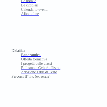
Le notizie
Le circolari
Calendario eventi
Albo online
Didattica
Panoramica
Offerta formativa
I progetti delle classi
Bullismo e Cyberbullismo
Adozione Libri di Testo
Percorsi II° liv. (ex serale)