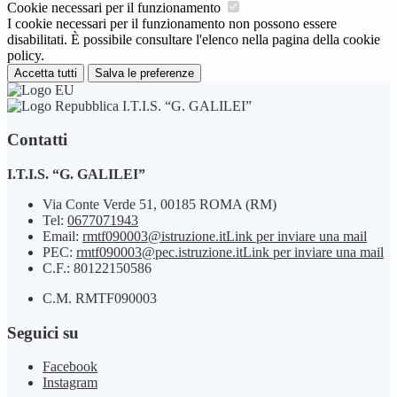
Cookie necessari per il funzionamento
I cookie necessari per il funzionamento non possono essere
disabilitati. È possibile consultare l'elenco nella pagina della cookie
policy.
Accetta tutti
Salva le preferenze
I.T.I.S. “G. GALILEI”
Contatti
I.T.I.S. “G. GALILEI”
Via Conte Verde 51, 00185 ROMA (RM)
Tel:
0677071943
Email:
rmtf090003@istruzione.it
Link per inviare una mail
PEC:
rmtf090003@pec.istruzione.it
Link per inviare una mail
C.F.: 80122150586
C.M. RMTF090003
Seguici su
Facebook
Instagram