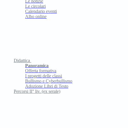
Le notizie
Le circolari
Calendario eventi
Albo online
Didattica
Panoramica
Offerta formativa
I progetti delle classi
Bullismo e Cyberbullismo
Adozione Libri di Testo
Percorsi II° liv. (ex serale)