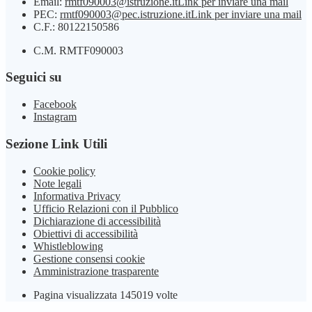
Email:
rmtf090003@istruzione.it
Link per inviare una mail
PEC:
rmtf090003@pec.istruzione.it
Link per inviare una mail
C.F.: 80122150586
C.M. RMTF090003
Seguici su
Facebook
Instagram
Sezione Link Utili
Cookie policy
Note legali
Informativa Privacy
Ufficio Relazioni con il Pubblico
Dichiarazione di accessibilità
Obiettivi di accessibilità
Whistleblowing
Gestione consensi cookie
Amministrazione trasparente
Pagina visualizzata
145019
volte