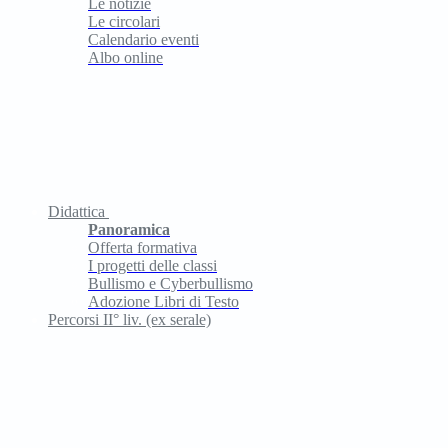
Le notizie
Le circolari
Calendario eventi
Albo online
Didattica
Panoramica
Offerta formativa
I progetti delle classi
Bullismo e Cyberbullismo
Adozione Libri di Testo
Percorsi II° liv. (ex serale)