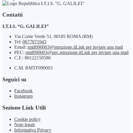
I.T.I.S. “G. GALILEI”
Contatti
I.T.I.S. “G. GALILEI”
Via Conte Verde 51, 00185 ROMA (RM)
Tel:
0677071943
Email:
rmtf090003@istruzione.it
Link per inviare una mail
PEC:
rmtf090003@pec.istruzione.it
Link per inviare una mail
C.F.: 80122150586
C.M. RMTF090003
Seguici su
Facebook
Instagram
Sezione Link Utili
Cookie policy
Note legali
Informativa Privacy