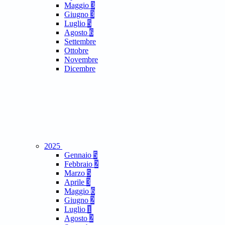
Maggio
3
Giugno
3
Luglio
5
Agosto
6
Settembre
Ottobre
Novembre
Dicembre
2025
Gennaio
5
Febbraio
2
Marzo
5
Aprile
3
Maggio
6
Giugno
2
Luglio
1
Agosto
2