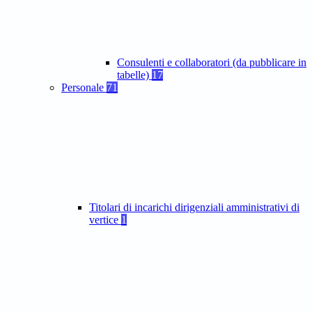
Consulenti e collaboratori (da pubblicare in
tabelle)
17
Personale
71
Titolari di incarichi dirigenziali amministrativi di
vertice
1