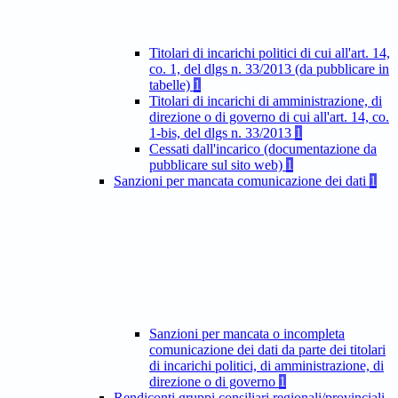
Titolari di incarichi politici di cui all'art. 14,
co. 1, del dlgs n. 33/2013 (da pubblicare in
tabelle)
1
Titolari di incarichi di amministrazione, di
direzione o di governo di cui all'art. 14, co.
1-bis, del dlgs n. 33/2013
1
Cessati dall'incarico (documentazione da
pubblicare sul sito web)
1
Sanzioni per mancata comunicazione dei dati
1
Sanzioni per mancata o incompleta
comunicazione dei dati da parte dei titolari
di incarichi politici, di amministrazione, di
direzione o di governo
1
Rendiconti gruppi consiliari regionali/provinciali