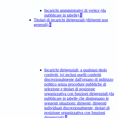
Incarichi amministrativi di vertice (da
pubblicare in tabelle)
1
Titolari di incarichi dirigenziali (dirigenti non
generali)
6
Incarichi dirigenziali, a qualsiasi titolo
conferiti, ivi inclusi quelli conferiti
discrezionalmente dall'organo di indirizzo
politico senza procedure pubbliche di
selezione e titolari di posizione
organizzativa con funzioni dirigenziali (da
pubblicare in tabelle che distinguano le
seguenti situazioni: dirigenti, dirigenti
individuati discrezionalmente, titolari di
posizione organizzativa con funzioni
dirigenziali)
4