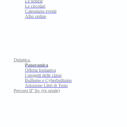
Le notizie
Le circolari
Calendario eventi
Albo online
Didattica
Panoramica
Offerta formativa
I progetti delle classi
Bullismo e Cyberbullismo
Adozione Libri di Testo
Percorsi II° liv. (ex serale)