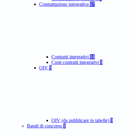
Contrattazione integrativa
17
Contratti integrativi
14
Costi contratti integrativi
3
OIV
3
OIV (da pubblicare in tabelle)
3
Bandi di concorso
1