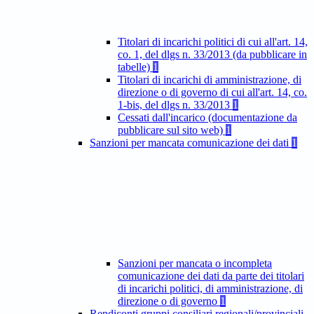
Titolari di incarichi politici di cui all'art. 14,
co. 1, del dlgs n. 33/2013 (da pubblicare in
tabelle)
1
Titolari di incarichi di amministrazione, di
direzione o di governo di cui all'art. 14, co.
1-bis, del dlgs n. 33/2013
1
Cessati dall'incarico (documentazione da
pubblicare sul sito web)
1
Sanzioni per mancata comunicazione dei dati
1
Sanzioni per mancata o incompleta
comunicazione dei dati da parte dei titolari
di incarichi politici, di amministrazione, di
direzione o di governo
1
Rendiconti gruppi consiliari regionali/provinciali