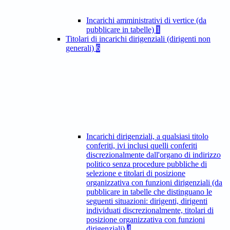
Incarichi amministrativi di vertice (da
pubblicare in tabelle)
1
Titolari di incarichi dirigenziali (dirigenti non
generali)
6
Incarichi dirigenziali, a qualsiasi titolo
conferiti, ivi inclusi quelli conferiti
discrezionalmente dall'organo di indirizzo
politico senza procedure pubbliche di
selezione e titolari di posizione
organizzativa con funzioni dirigenziali (da
pubblicare in tabelle che distinguano le
seguenti situazioni: dirigenti, dirigenti
individuati discrezionalmente, titolari di
posizione organizzativa con funzioni
dirigenziali)
4