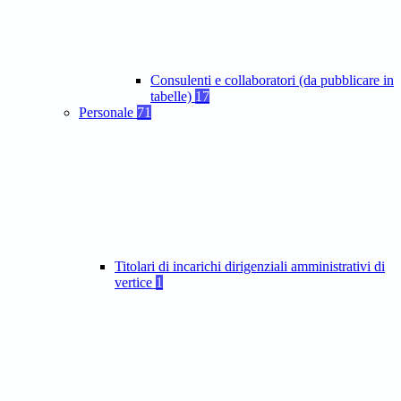
Consulenti e collaboratori (da pubblicare in
tabelle)
17
Personale
71
Titolari di incarichi dirigenziali amministrativi di
vertice
1