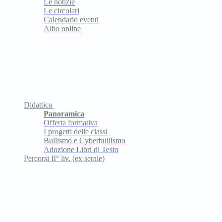
Le notizie
Le circolari
Calendario eventi
Albo online
Didattica
Panoramica
Offerta formativa
I progetti delle classi
Bullismo e Cyberbullismo
Adozione Libri di Testo
Percorsi II° liv. (ex serale)