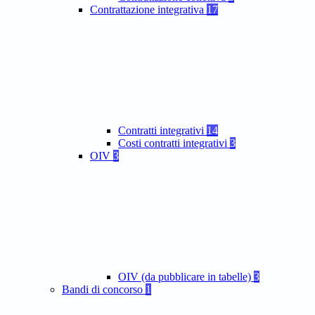
Contrattazione integrativa
17
Contratti integrativi
14
Costi contratti integrativi
3
OIV
3
OIV (da pubblicare in tabelle)
3
Bandi di concorso
1