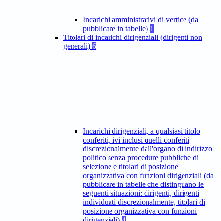
Incarichi amministrativi di vertice (da
pubblicare in tabelle)
1
Titolari di incarichi dirigenziali (dirigenti non
generali)
6
Incarichi dirigenziali, a qualsiasi titolo
conferiti, ivi inclusi quelli conferiti
discrezionalmente dall'organo di indirizzo
politico senza procedure pubbliche di
selezione e titolari di posizione
organizzativa con funzioni dirigenziali (da
pubblicare in tabelle che distinguano le
seguenti situazioni: dirigenti, dirigenti
individuati discrezionalmente, titolari di
posizione organizzativa con funzioni
dirigenziali)
4