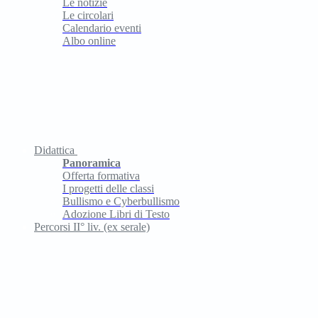
Le notizie
Le circolari
Calendario eventi
Albo online
Didattica
Panoramica
Offerta formativa
I progetti delle classi
Bullismo e Cyberbullismo
Adozione Libri di Testo
Percorsi II° liv. (ex serale)