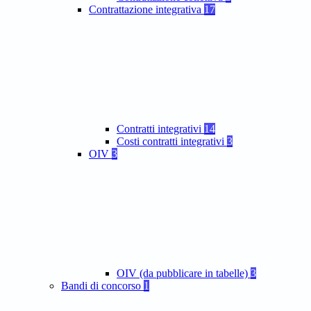
Contrattazione integrativa
17
Contratti integrativi
14
Costi contratti integrativi
3
OIV
3
OIV (da pubblicare in tabelle)
3
Bandi di concorso
1