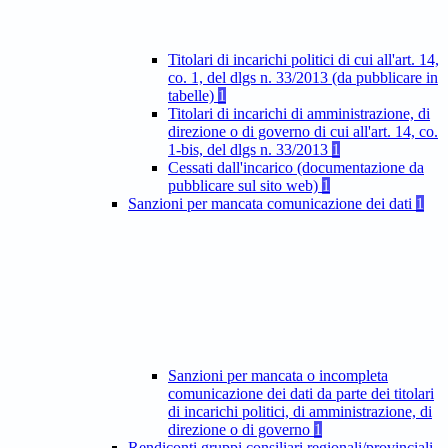
Titolari di incarichi politici di cui all'art. 14,
co. 1, del dlgs n. 33/2013 (da pubblicare in
tabelle)
1
Titolari di incarichi di amministrazione, di
direzione o di governo di cui all'art. 14, co.
1-bis, del dlgs n. 33/2013
1
Cessati dall'incarico (documentazione da
pubblicare sul sito web)
1
Sanzioni per mancata comunicazione dei dati
1
Sanzioni per mancata o incompleta
comunicazione dei dati da parte dei titolari
di incarichi politici, di amministrazione, di
direzione o di governo
1
Rendiconti gruppi consiliari regionali/provinciali