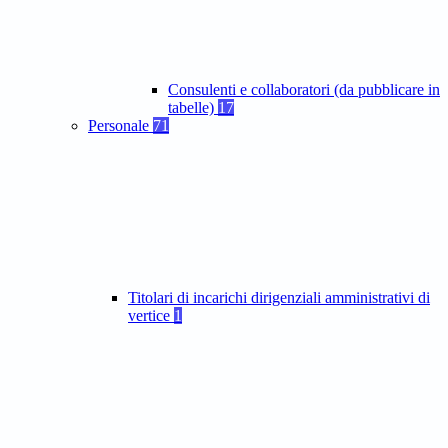
Consulenti e collaboratori (da pubblicare in
tabelle)
17
Personale
71
Titolari di incarichi dirigenziali amministrativi di
vertice
1