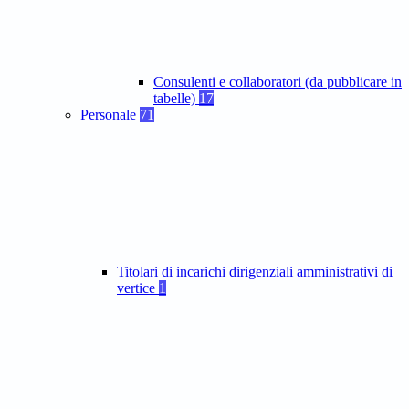
Consulenti e collaboratori (da pubblicare in
tabelle)
17
Personale
71
Titolari di incarichi dirigenziali amministrativi di
vertice
1