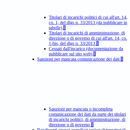
Titolari di incarichi politici di cui all'art. 14,
co. 1, del dlgs n. 33/2013 (da pubblicare in
tabelle)
1
Titolari di incarichi di amministrazione, di
direzione o di governo di cui all'art. 14, co.
1-bis, del dlgs n. 33/2013
1
Cessati dall'incarico (documentazione da
pubblicare sul sito web)
1
Sanzioni per mancata comunicazione dei dati
1
Sanzioni per mancata o incompleta
comunicazione dei dati da parte dei titolari
di incarichi politici, di amministrazione, di
direzione o di governo
1
Rendiconti gruppi consiliari regionali/provinciali