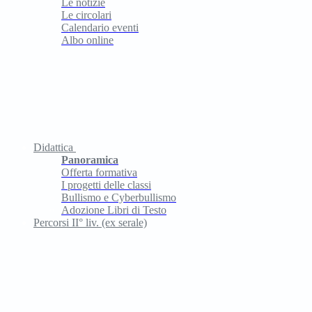
Le notizie
Le circolari
Calendario eventi
Albo online
Didattica
Panoramica
Offerta formativa
I progetti delle classi
Bullismo e Cyberbullismo
Adozione Libri di Testo
Percorsi II° liv. (ex serale)