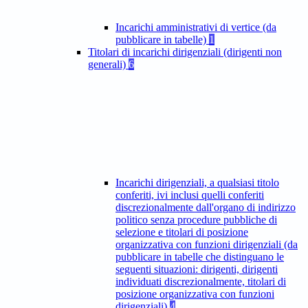
Incarichi amministrativi di vertice (da
pubblicare in tabelle)
1
Titolari di incarichi dirigenziali (dirigenti non
generali)
6
Incarichi dirigenziali, a qualsiasi titolo
conferiti, ivi inclusi quelli conferiti
discrezionalmente dall'organo di indirizzo
politico senza procedure pubbliche di
selezione e titolari di posizione
organizzativa con funzioni dirigenziali (da
pubblicare in tabelle che distinguano le
seguenti situazioni: dirigenti, dirigenti
individuati discrezionalmente, titolari di
posizione organizzativa con funzioni
dirigenziali)
4