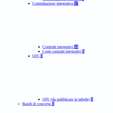
Contrattazione integrativa
17
Contratti integrativi
14
Costi contratti integrativi
3
OIV
3
OIV (da pubblicare in tabelle)
3
Bandi di concorso
1