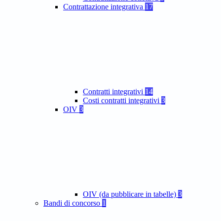
Contrattazione integrativa
17
Contratti integrativi
14
Costi contratti integrativi
3
OIV
3
OIV (da pubblicare in tabelle)
3
Bandi di concorso
1