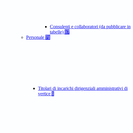
Consulenti e collaboratori (da pubblicare in
tabelle)
17
Personale
71
Titolari di incarichi dirigenziali amministrativi di
vertice
1