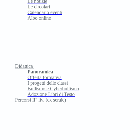
Le notizie
Le circolari
Calendario eventi
Albo online
Didattica
Panoramica
Offerta formativa
I progetti delle classi
Bullismo e Cyberbullismo
Adozione Libri di Testo
Percorsi II° liv. (ex serale)