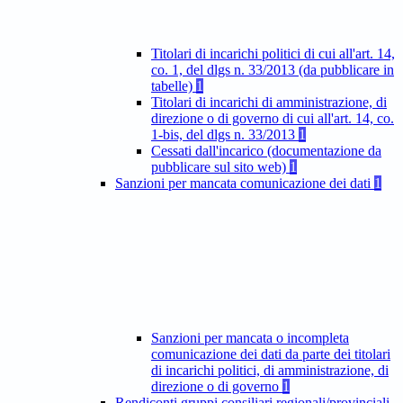
Titolari di incarichi politici di cui all'art. 14,
co. 1, del dlgs n. 33/2013 (da pubblicare in
tabelle)
1
Titolari di incarichi di amministrazione, di
direzione o di governo di cui all'art. 14, co.
1-bis, del dlgs n. 33/2013
1
Cessati dall'incarico (documentazione da
pubblicare sul sito web)
1
Sanzioni per mancata comunicazione dei dati
1
Sanzioni per mancata o incompleta
comunicazione dei dati da parte dei titolari
di incarichi politici, di amministrazione, di
direzione o di governo
1
Rendiconti gruppi consiliari regionali/provinciali