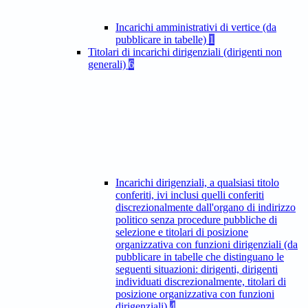
Incarichi amministrativi di vertice (da
pubblicare in tabelle)
1
Titolari di incarichi dirigenziali (dirigenti non
generali)
6
Incarichi dirigenziali, a qualsiasi titolo
conferiti, ivi inclusi quelli conferiti
discrezionalmente dall'organo di indirizzo
politico senza procedure pubbliche di
selezione e titolari di posizione
organizzativa con funzioni dirigenziali (da
pubblicare in tabelle che distinguano le
seguenti situazioni: dirigenti, dirigenti
individuati discrezionalmente, titolari di
posizione organizzativa con funzioni
dirigenziali)
4