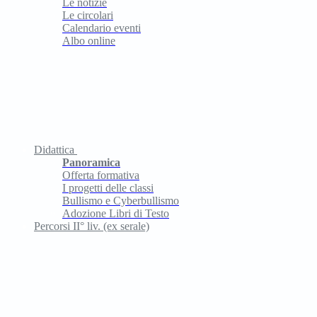
Le notizie
Le circolari
Calendario eventi
Albo online
Didattica
Panoramica
Offerta formativa
I progetti delle classi
Bullismo e Cyberbullismo
Adozione Libri di Testo
Percorsi II° liv. (ex serale)