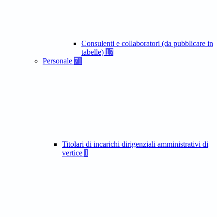
Consulenti e collaboratori (da pubblicare in
tabelle)
17
Personale
71
Titolari di incarichi dirigenziali amministrativi di
vertice
1