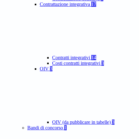
Contrattazione integrativa
17
Contratti integrativi
14
Costi contratti integrativi
3
OIV
3
OIV (da pubblicare in tabelle)
3
Bandi di concorso
1