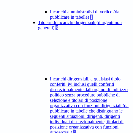
Incarichi amministrativi di vertice (da
pubblicare in tabelle)
1
Titolari di incarichi dirigenziali (dirigenti non
generali)
6
Incarichi dirigenziali, a qualsiasi titolo
conferiti, ivi inclusi quelli conferiti
discrezionalmente dall'organo di indirizzo
politico senza procedure pubbliche di
selezione e titolari di posizione
organizzativa con funzioni dirigenziali (da
pubblicare in tabelle che distinguano le
seguenti situazioni: dirigenti, dirigenti
individuati discrezionalmente, titolari di
posizione organizzativa con funzioni
dirigenziali)
4