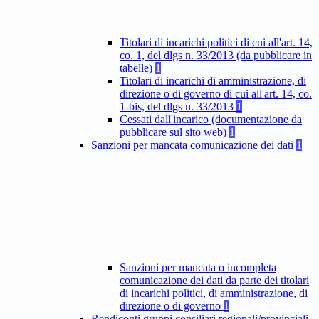
Titolari di incarichi politici di cui all'art. 14,
co. 1, del dlgs n. 33/2013 (da pubblicare in
tabelle)
1
Titolari di incarichi di amministrazione, di
direzione o di governo di cui all'art. 14, co.
1-bis, del dlgs n. 33/2013
1
Cessati dall'incarico (documentazione da
pubblicare sul sito web)
1
Sanzioni per mancata comunicazione dei dati
1
Sanzioni per mancata o incompleta
comunicazione dei dati da parte dei titolari
di incarichi politici, di amministrazione, di
direzione o di governo
1
Rendiconti gruppi consiliari regionali/provinciali