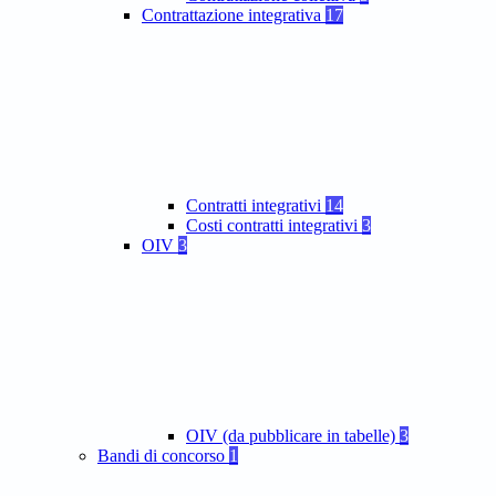
Contrattazione integrativa
17
Contratti integrativi
14
Costi contratti integrativi
3
OIV
3
OIV (da pubblicare in tabelle)
3
Bandi di concorso
1