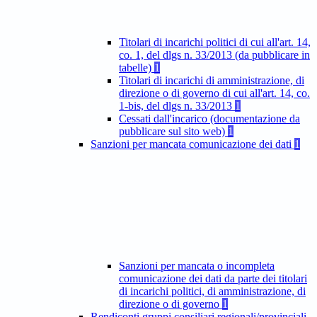
Titolari di incarichi politici di cui all'art. 14,
co. 1, del dlgs n. 33/2013 (da pubblicare in
tabelle)
1
Titolari di incarichi di amministrazione, di
direzione o di governo di cui all'art. 14, co.
1-bis, del dlgs n. 33/2013
1
Cessati dall'incarico (documentazione da
pubblicare sul sito web)
1
Sanzioni per mancata comunicazione dei dati
1
Sanzioni per mancata o incompleta
comunicazione dei dati da parte dei titolari
di incarichi politici, di amministrazione, di
direzione o di governo
1
Rendiconti gruppi consiliari regionali/provinciali