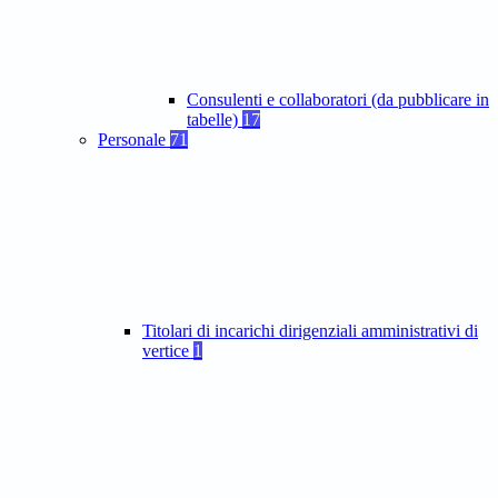
Consulenti e collaboratori (da pubblicare in
tabelle)
17
Personale
71
Titolari di incarichi dirigenziali amministrativi di
vertice
1