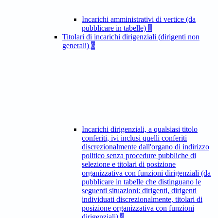
Incarichi amministrativi di vertice (da
pubblicare in tabelle)
1
Titolari di incarichi dirigenziali (dirigenti non
generali)
6
Incarichi dirigenziali, a qualsiasi titolo
conferiti, ivi inclusi quelli conferiti
discrezionalmente dall'organo di indirizzo
politico senza procedure pubbliche di
selezione e titolari di posizione
organizzativa con funzioni dirigenziali (da
pubblicare in tabelle che distinguano le
seguenti situazioni: dirigenti, dirigenti
individuati discrezionalmente, titolari di
posizione organizzativa con funzioni
dirigenziali)
4