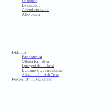
Le notizie
Le circolari
Calendario eventi
Albo online
Didattica
Panoramica
Offerta formativa
I progetti delle classi
Bullismo e Cyberbullismo
Adozione Libri di Testo
Percorsi II° liv. (ex serale)