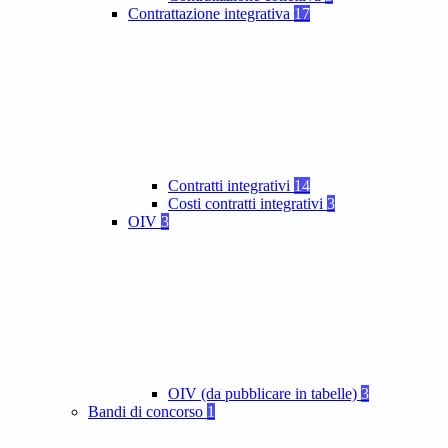
Contrattazione integrativa
17
Contratti integrativi
14
Costi contratti integrativi
3
OIV
3
OIV (da pubblicare in tabelle)
3
Bandi di concorso
1