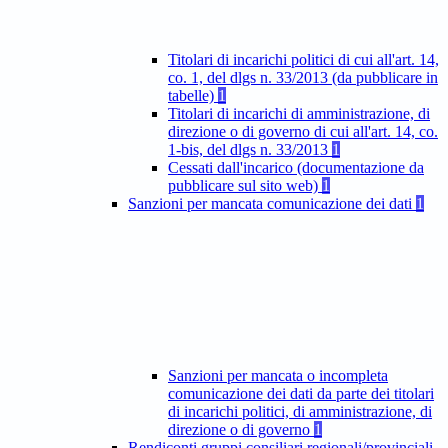
Titolari di incarichi politici di cui all'art. 14,
co. 1, del dlgs n. 33/2013 (da pubblicare in
tabelle)
1
Titolari di incarichi di amministrazione, di
direzione o di governo di cui all'art. 14, co.
1-bis, del dlgs n. 33/2013
1
Cessati dall'incarico (documentazione da
pubblicare sul sito web)
1
Sanzioni per mancata comunicazione dei dati
1
Sanzioni per mancata o incompleta
comunicazione dei dati da parte dei titolari
di incarichi politici, di amministrazione, di
direzione o di governo
1
Rendiconti gruppi consiliari regionali/provinciali