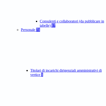
Consulenti e collaboratori (da pubblicare in
tabelle)
17
Personale
71
Titolari di incarichi dirigenziali amministrativi di
vertice
1