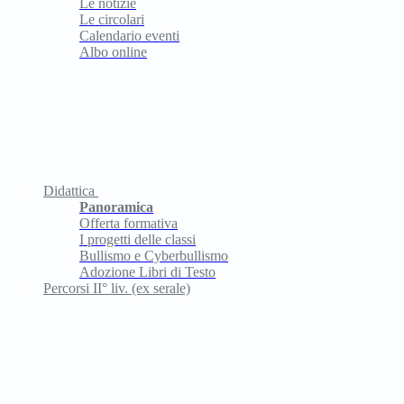
Le notizie
Le circolari
Calendario eventi
Albo online
Didattica
Panoramica
Offerta formativa
I progetti delle classi
Bullismo e Cyberbullismo
Adozione Libri di Testo
Percorsi II° liv. (ex serale)