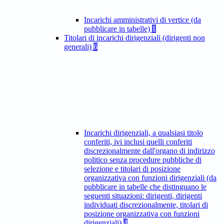
Incarichi amministrativi di vertice (da
pubblicare in tabelle)
1
Titolari di incarichi dirigenziali (dirigenti non
generali)
6
Incarichi dirigenziali, a qualsiasi titolo
conferiti, ivi inclusi quelli conferiti
discrezionalmente dall'organo di indirizzo
politico senza procedure pubbliche di
selezione e titolari di posizione
organizzativa con funzioni dirigenziali (da
pubblicare in tabelle che distinguano le
seguenti situazioni: dirigenti, dirigenti
individuati discrezionalmente, titolari di
posizione organizzativa con funzioni
dirigenziali)
4