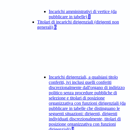
Incarichi amministrativi di vertice (da
pubblicare in tabelle)
1
Titolari di incarichi dirigenziali (dirigenti non
generali)
6
Incarichi dirigenziali, a qualsiasi titolo
conferiti, ivi inclusi quelli conferiti
discrezionalmente dall'organo di indirizzo
politico senza procedure pubbliche di
selezione e titolari di posizione
organizzativa con funzioni dirigenziali (da
pubblicare in tabelle che distinguano le
seguenti situazioni: dirigenti, dirigenti
individuati discrezionalmente, titolari di
posizione organizzativa con funzioni
dirigenziali)
4