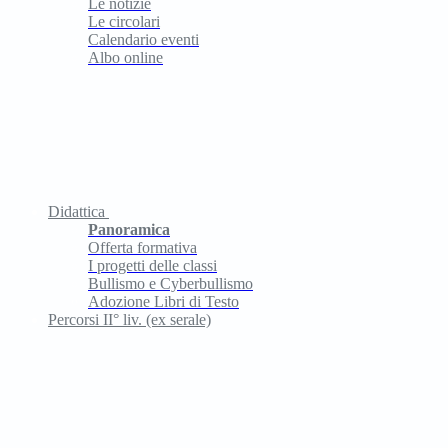
Le notizie
Le circolari
Calendario eventi
Albo online
Didattica
Panoramica
Offerta formativa
I progetti delle classi
Bullismo e Cyberbullismo
Adozione Libri di Testo
Percorsi II° liv. (ex serale)