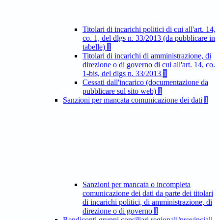
Titolari di incarichi politici di cui all'art. 14,
co. 1, del dlgs n. 33/2013 (da pubblicare in
tabelle)
1
Titolari di incarichi di amministrazione, di
direzione o di governo di cui all'art. 14, co.
1-bis, del dlgs n. 33/2013
1
Cessati dall'incarico (documentazione da
pubblicare sul sito web)
1
Sanzioni per mancata comunicazione dei dati
1
Sanzioni per mancata o incompleta
comunicazione dei dati da parte dei titolari
di incarichi politici, di amministrazione, di
direzione o di governo
1
Rendiconti gruppi consiliari regionali/provinciali