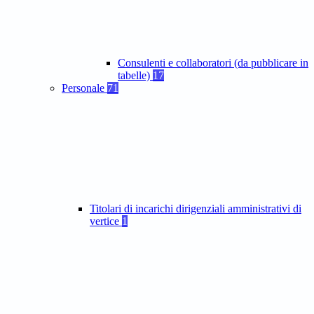
Consulenti e collaboratori (da pubblicare in
tabelle)
17
Personale
71
Titolari di incarichi dirigenziali amministrativi di
vertice
1