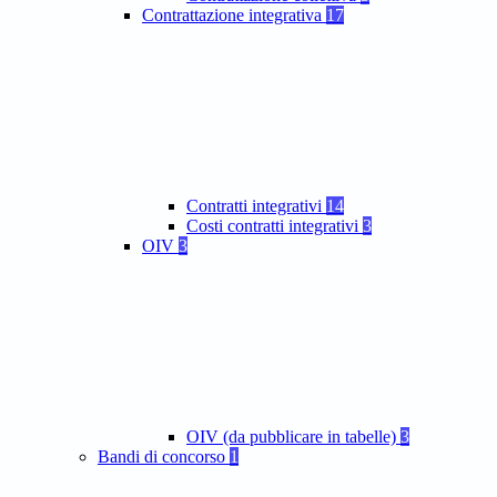
Contrattazione integrativa
17
Contratti integrativi
14
Costi contratti integrativi
3
OIV
3
OIV (da pubblicare in tabelle)
3
Bandi di concorso
1