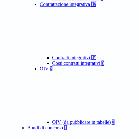
Contrattazione integrativa
17
Contratti integrativi
14
Costi contratti integrativi
3
OIV
3
OIV (da pubblicare in tabelle)
3
Bandi di concorso
1