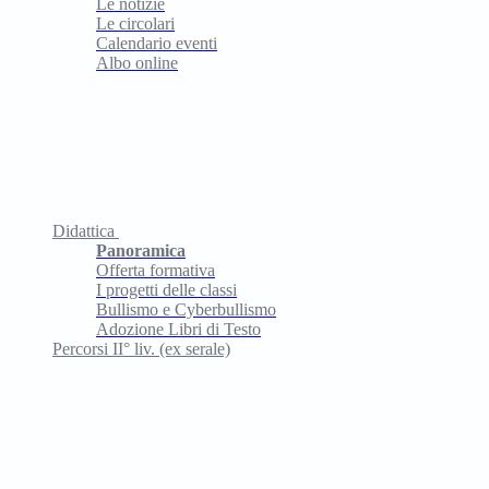
Le notizie
Le circolari
Calendario eventi
Albo online
Didattica
Panoramica
Offerta formativa
I progetti delle classi
Bullismo e Cyberbullismo
Adozione Libri di Testo
Percorsi II° liv. (ex serale)