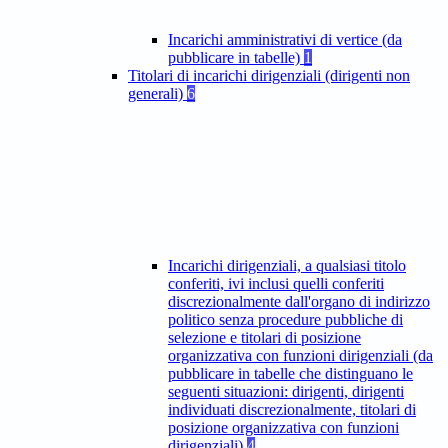
Incarichi amministrativi di vertice (da
pubblicare in tabelle)
1
Titolari di incarichi dirigenziali (dirigenti non
generali)
6
Incarichi dirigenziali, a qualsiasi titolo
conferiti, ivi inclusi quelli conferiti
discrezionalmente dall'organo di indirizzo
politico senza procedure pubbliche di
selezione e titolari di posizione
organizzativa con funzioni dirigenziali (da
pubblicare in tabelle che distinguano le
seguenti situazioni: dirigenti, dirigenti
individuati discrezionalmente, titolari di
posizione organizzativa con funzioni
dirigenziali)
4