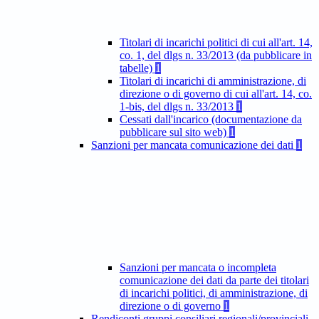
Titolari di incarichi politici di cui all'art. 14,
co. 1, del dlgs n. 33/2013 (da pubblicare in
tabelle)
1
Titolari di incarichi di amministrazione, di
direzione o di governo di cui all'art. 14, co.
1-bis, del dlgs n. 33/2013
1
Cessati dall'incarico (documentazione da
pubblicare sul sito web)
1
Sanzioni per mancata comunicazione dei dati
1
Sanzioni per mancata o incompleta
comunicazione dei dati da parte dei titolari
di incarichi politici, di amministrazione, di
direzione o di governo
1
Rendiconti gruppi consiliari regionali/provinciali