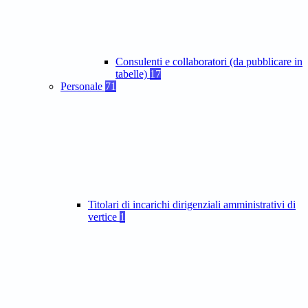
Consulenti e collaboratori (da pubblicare in
tabelle)
17
Personale
71
Titolari di incarichi dirigenziali amministrativi di
vertice
1