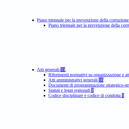
Piano triennale per la prevenzione della corruzione
Piano triennale per la prevenzione della co
Atti generali
33
Riferimenti normativi su organizzazione e at
Atti amministrativi generali
16
Documenti di programmazione strategico-ge
Statuti e leggi regionali
1
Codice disciplinare e codice di condotta
5