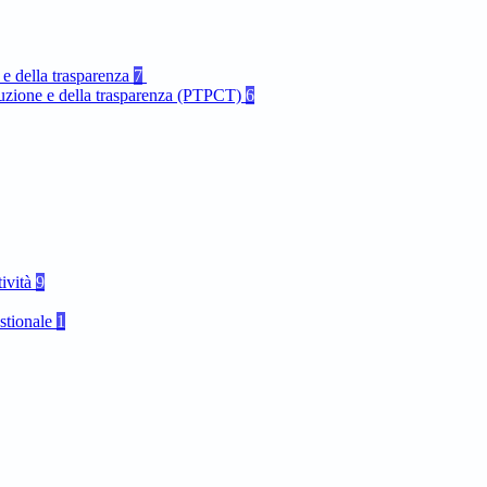
 e della trasparenza
7
rruzione e della trasparenza (PTPCT)
6
tività
9
stionale
1