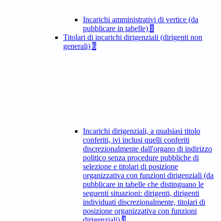
Incarichi amministrativi di vertice (da
pubblicare in tabelle)
1
Titolari di incarichi dirigenziali (dirigenti non
generali)
6
Incarichi dirigenziali, a qualsiasi titolo
conferiti, ivi inclusi quelli conferiti
discrezionalmente dall'organo di indirizzo
politico senza procedure pubbliche di
selezione e titolari di posizione
organizzativa con funzioni dirigenziali (da
pubblicare in tabelle che distinguano le
seguenti situazioni: dirigenti, dirigenti
individuati discrezionalmente, titolari di
posizione organizzativa con funzioni
dirigenziali)
4