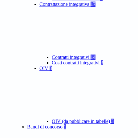
Contrattazione integrativa
17
Contratti integrativi
14
Costi contratti integrativi
3
OIV
3
OIV (da pubblicare in tabelle)
3
Bandi di concorso
1