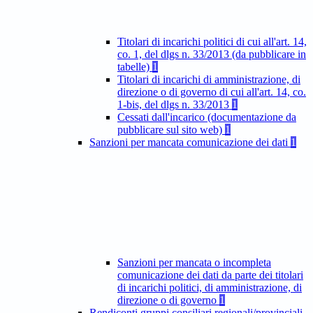
Titolari di incarichi politici di cui all'art. 14,
co. 1, del dlgs n. 33/2013 (da pubblicare in
tabelle)
1
Titolari di incarichi di amministrazione, di
direzione o di governo di cui all'art. 14, co.
1-bis, del dlgs n. 33/2013
1
Cessati dall'incarico (documentazione da
pubblicare sul sito web)
1
Sanzioni per mancata comunicazione dei dati
1
Sanzioni per mancata o incompleta
comunicazione dei dati da parte dei titolari
di incarichi politici, di amministrazione, di
direzione o di governo
1
Rendiconti gruppi consiliari regionali/provinciali