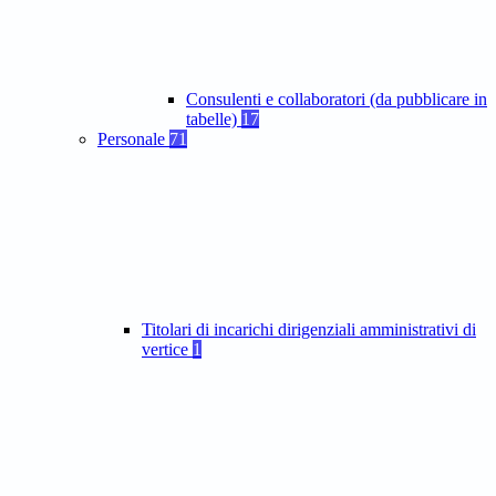
Consulenti e collaboratori (da pubblicare in
tabelle)
17
Personale
71
Titolari di incarichi dirigenziali amministrativi di
vertice
1