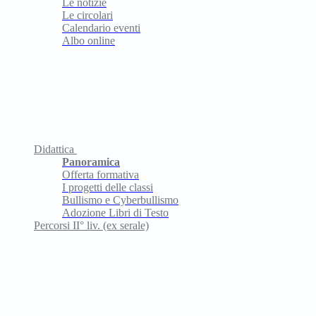
Le notizie
Le circolari
Calendario eventi
Albo online
Didattica
Panoramica
Offerta formativa
I progetti delle classi
Bullismo e Cyberbullismo
Adozione Libri di Testo
Percorsi II° liv. (ex serale)