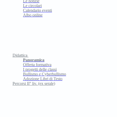
Le notizie
Le circolari
Calendario eventi
Albo online
Didattica
Panoramica
Offerta formativa
I progetti delle classi
Bullismo e Cyberbullismo
Adozione Libri di Testo
Percorsi II° liv. (ex serale)