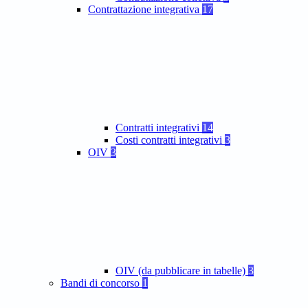
Contrattazione integrativa
17
Contratti integrativi
14
Costi contratti integrativi
3
OIV
3
OIV (da pubblicare in tabelle)
3
Bandi di concorso
1