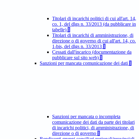
Titolari di incarichi politici di cui all'art. 14,
co. 1, del dlgs n. 33/2013 (da pubblicare in
tabelle)
1
Titolari di incarichi di amministrazione, di
direzione o di governo di cui all'art. 14, co.
1-bis, del dlgs n. 33/2013
1
Cessati dall'incarico (documentazione da
pubblicare sul sito web)
1
Sanzioni per mancata comunicazione dei dati
1
Sanzioni per mancata o incompleta
comunicazione dei dati da parte dei titolari
di incarichi politici, di amministrazione, di
direzione o di governo
1
Rendiconti gruppi consiliari regionali/provinciali