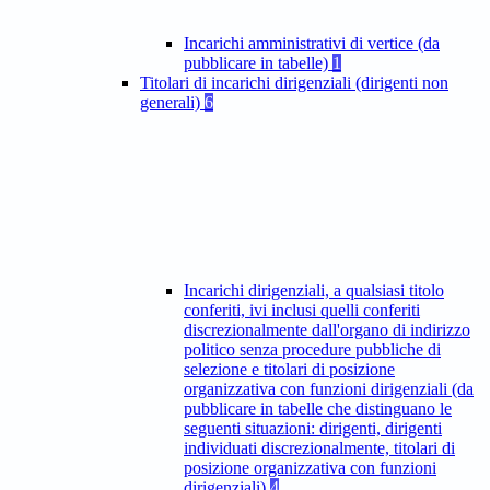
Incarichi amministrativi di vertice (da
pubblicare in tabelle)
1
Titolari di incarichi dirigenziali (dirigenti non
generali)
6
Incarichi dirigenziali, a qualsiasi titolo
conferiti, ivi inclusi quelli conferiti
discrezionalmente dall'organo di indirizzo
politico senza procedure pubbliche di
selezione e titolari di posizione
organizzativa con funzioni dirigenziali (da
pubblicare in tabelle che distinguano le
seguenti situazioni: dirigenti, dirigenti
individuati discrezionalmente, titolari di
posizione organizzativa con funzioni
dirigenziali)
4