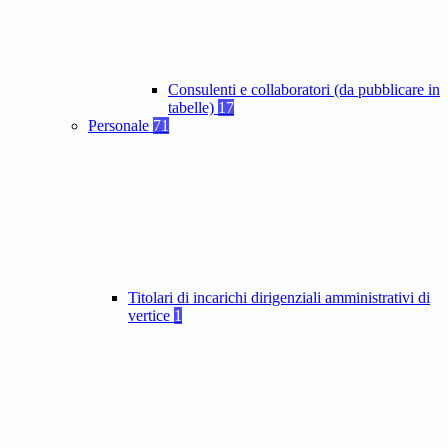
Consulenti e collaboratori (da pubblicare in
tabelle)
17
Personale
71
Titolari di incarichi dirigenziali amministrativi di
vertice
1