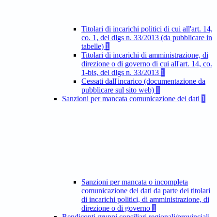
Titolari di incarichi politici di cui all'art. 14,
co. 1, del dlgs n. 33/2013 (da pubblicare in
tabelle)
1
Titolari di incarichi di amministrazione, di
direzione o di governo di cui all'art. 14, co.
1-bis, del dlgs n. 33/2013
1
Cessati dall'incarico (documentazione da
pubblicare sul sito web)
1
Sanzioni per mancata comunicazione dei dati
1
Sanzioni per mancata o incompleta
comunicazione dei dati da parte dei titolari
di incarichi politici, di amministrazione, di
direzione o di governo
1
Rendiconti gruppi consiliari regionali/provinciali