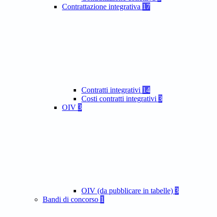
Contrattazione integrativa
17
Contratti integrativi
14
Costi contratti integrativi
3
OIV
3
OIV (da pubblicare in tabelle)
3
Bandi di concorso
1