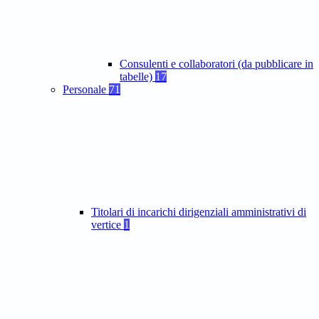
Consulenti e collaboratori (da pubblicare in
tabelle)
17
Personale
71
Titolari di incarichi dirigenziali amministrativi di
vertice
1