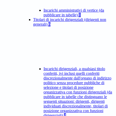
Incarichi amministrativi di vertice (da
pubblicare in tabelle)
1
Titolari di incarichi dirigenziali (dirigenti non
generali)
6
Incarichi dirigenziali, a qualsiasi titolo
conferiti, ivi inclusi quelli conferiti
discrezionalmente dall'organo di indirizzo
politico senza procedure pubbliche di
selezione e titolari di posizione
organizzativa con funzioni dirigenziali (da
pubblicare in tabelle che distinguano le
seguenti situazioni: dirigenti, dirigenti
individuati discrezionalmente, titolari di
posizione organizzativa con funzioni
dirigenziali)
4