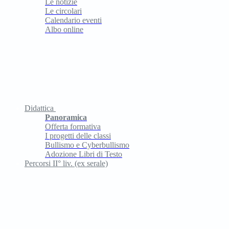
Le notizie
Le circolari
Calendario eventi
Albo online
Didattica
Panoramica
Offerta formativa
I progetti delle classi
Bullismo e Cyberbullismo
Adozione Libri di Testo
Percorsi II° liv. (ex serale)