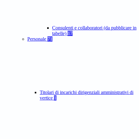
Consulenti e collaboratori (da pubblicare in
tabelle)
17
Personale
71
Titolari di incarichi dirigenziali amministrativi di
vertice
1