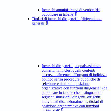
Incarichi amministrativi di vertice (da
pubblicare in tabelle)
1
Titolari di incarichi dirigenziali (dirigenti non
generali)
6
Incarichi dirigenziali, a qualsiasi titolo
conferiti, ivi inclusi quelli conferiti
discrezionalmente dall'organo di indirizzo
politico senza procedure pubbliche di
selezione e titolari di posizione
organizzativa con funzioni dirigenziali (da
pubblicare in tabelle che distinguano le
seguenti situazioni: dirigenti, dirigenti
individuati discrezionalmente, titolari di
posizione organizzativa con funzioni
dirigenziali)
4