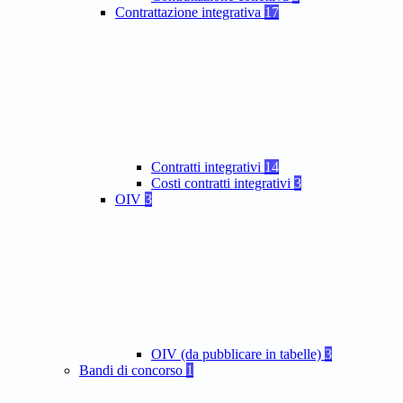
Contrattazione integrativa
17
Contratti integrativi
14
Costi contratti integrativi
3
OIV
3
OIV (da pubblicare in tabelle)
3
Bandi di concorso
1