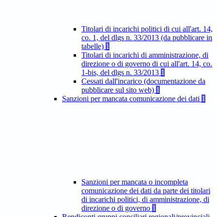
Titolari di incarichi politici di cui all'art. 14,
co. 1, del dlgs n. 33/2013 (da pubblicare in
tabelle)
1
Titolari di incarichi di amministrazione, di
direzione o di governo di cui all'art. 14, co.
1-bis, del dlgs n. 33/2013
1
Cessati dall'incarico (documentazione da
pubblicare sul sito web)
1
Sanzioni per mancata comunicazione dei dati
1
Sanzioni per mancata o incompleta
comunicazione dei dati da parte dei titolari
di incarichi politici, di amministrazione, di
direzione o di governo
1
Rendiconti gruppi consiliari regionali/provinciali