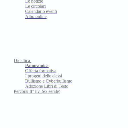
Le notizie
Le circolari
Calendario eventi
Albo online
Didattica
Panoramica
Offerta formativa
I progetti delle classi
Bullismo e Cyberbullismo
Adozione Libri di Testo
Percorsi II° liv. (ex serale)