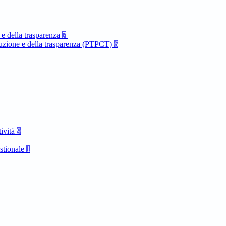
 e della trasparenza
7
rruzione e della trasparenza (PTPCT)
6
tività
9
stionale
1