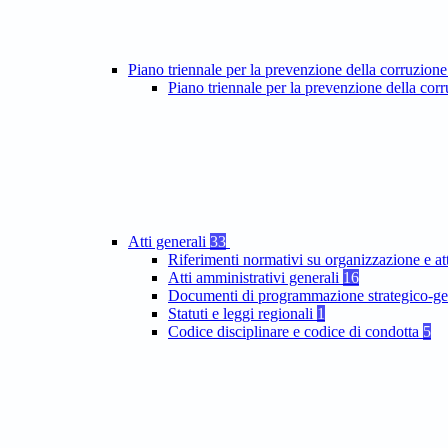
Piano triennale per la prevenzione della corruzione
Piano triennale per la prevenzione della co
Atti generali
33
Riferimenti normativi su organizzazione e at
Atti amministrativi generali
16
Documenti di programmazione strategico-ge
Statuti e leggi regionali
1
Codice disciplinare e codice di condotta
5