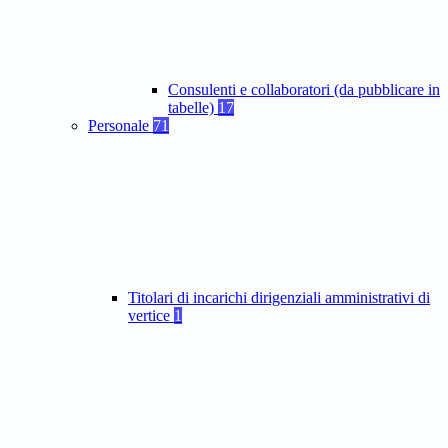
Consulenti e collaboratori (da pubblicare in
tabelle)
17
Personale
71
Titolari di incarichi dirigenziali amministrativi di
vertice
1