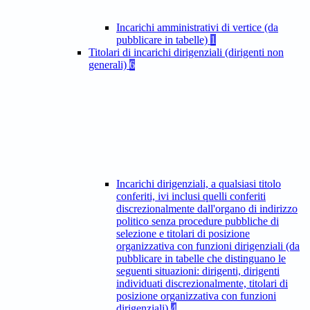
Incarichi amministrativi di vertice (da
pubblicare in tabelle)
1
Titolari di incarichi dirigenziali (dirigenti non
generali)
6
Incarichi dirigenziali, a qualsiasi titolo
conferiti, ivi inclusi quelli conferiti
discrezionalmente dall'organo di indirizzo
politico senza procedure pubbliche di
selezione e titolari di posizione
organizzativa con funzioni dirigenziali (da
pubblicare in tabelle che distinguano le
seguenti situazioni: dirigenti, dirigenti
individuati discrezionalmente, titolari di
posizione organizzativa con funzioni
dirigenziali)
4