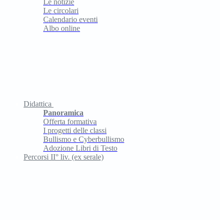
Le notizie
Le circolari
Calendario eventi
Albo online
Didattica
Panoramica
Offerta formativa
I progetti delle classi
Bullismo e Cyberbullismo
Adozione Libri di Testo
Percorsi II° liv. (ex serale)