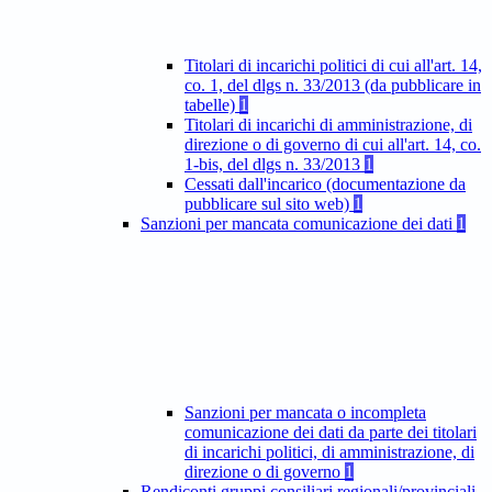
Titolari di incarichi politici di cui all'art. 14,
co. 1, del dlgs n. 33/2013 (da pubblicare in
tabelle)
1
Titolari di incarichi di amministrazione, di
direzione o di governo di cui all'art. 14, co.
1-bis, del dlgs n. 33/2013
1
Cessati dall'incarico (documentazione da
pubblicare sul sito web)
1
Sanzioni per mancata comunicazione dei dati
1
Sanzioni per mancata o incompleta
comunicazione dei dati da parte dei titolari
di incarichi politici, di amministrazione, di
direzione o di governo
1
Rendiconti gruppi consiliari regionali/provinciali