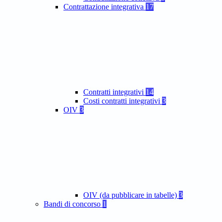
Contrattazione integrativa
17
Contratti integrativi
14
Costi contratti integrativi
3
OIV
3
OIV (da pubblicare in tabelle)
3
Bandi di concorso
1