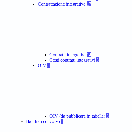
Contrattazione integrativa
17
Contratti integrativi
14
Costi contratti integrativi
3
OIV
3
OIV (da pubblicare in tabelle)
3
Bandi di concorso
1