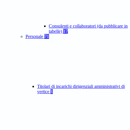
Consulenti e collaboratori (da pubblicare in
tabelle)
17
Personale
71
Titolari di incarichi dirigenziali amministrativi di
vertice
1