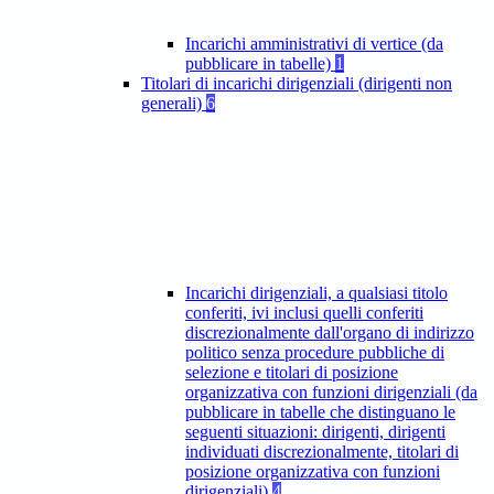
Incarichi amministrativi di vertice (da
pubblicare in tabelle)
1
Titolari di incarichi dirigenziali (dirigenti non
generali)
6
Incarichi dirigenziali, a qualsiasi titolo
conferiti, ivi inclusi quelli conferiti
discrezionalmente dall'organo di indirizzo
politico senza procedure pubbliche di
selezione e titolari di posizione
organizzativa con funzioni dirigenziali (da
pubblicare in tabelle che distinguano le
seguenti situazioni: dirigenti, dirigenti
individuati discrezionalmente, titolari di
posizione organizzativa con funzioni
dirigenziali)
4