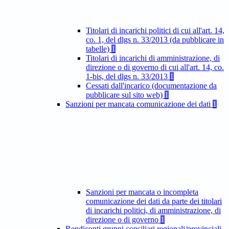
Titolari di incarichi politici di cui all'art. 14,
co. 1, del dlgs n. 33/2013 (da pubblicare in
tabelle)
1
Titolari di incarichi di amministrazione, di
direzione o di governo di cui all'art. 14, co.
1-bis, del dlgs n. 33/2013
1
Cessati dall'incarico (documentazione da
pubblicare sul sito web)
1
Sanzioni per mancata comunicazione dei dati
1
Sanzioni per mancata o incompleta
comunicazione dei dati da parte dei titolari
di incarichi politici, di amministrazione, di
direzione o di governo
1
Rendiconti gruppi consiliari regionali/provinciali