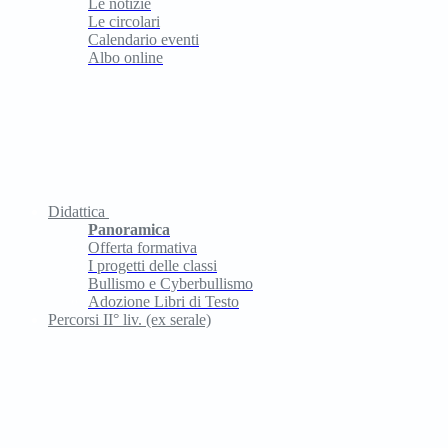
Le notizie
Le circolari
Calendario eventi
Albo online
Didattica
Panoramica
Offerta formativa
I progetti delle classi
Bullismo e Cyberbullismo
Adozione Libri di Testo
Percorsi II° liv. (ex serale)