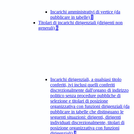
Incarichi amministrativi di vertice (da
pubblicare in tabelle)
1
Titolari di incarichi dirigenziali (dirigenti non
generali)
6
Incarichi dirigenziali, a qualsiasi titolo
conferiti, ivi inclusi quelli conferiti
discrezionalmente dall'organo di indirizzo
politico senza procedure pubbliche di
selezione e titolari di posizione
organizzativa con funzioni dirigenziali (da
pubblicare in tabelle che distinguano le
seguenti situazioni: dirigenti, dirigenti
individuati discrezionalmente, titolari di
posizione organizzativa con funzioni
dirigenziali)
4