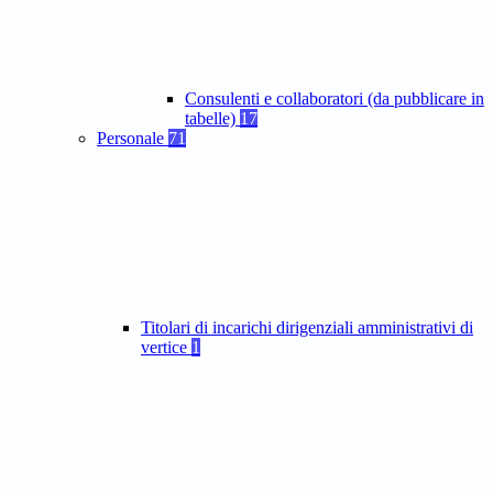
Consulenti e collaboratori (da pubblicare in
tabelle)
17
Personale
71
Titolari di incarichi dirigenziali amministrativi di
vertice
1