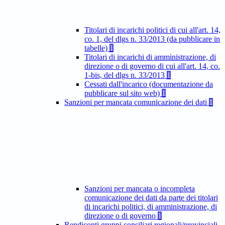
Titolari di incarichi politici di cui all'art. 14,
co. 1, del dlgs n. 33/2013 (da pubblicare in
tabelle)
1
Titolari di incarichi di amministrazione, di
direzione o di governo di cui all'art. 14, co.
1-bis, del dlgs n. 33/2013
1
Cessati dall'incarico (documentazione da
pubblicare sul sito web)
1
Sanzioni per mancata comunicazione dei dati
1
Sanzioni per mancata o incompleta
comunicazione dei dati da parte dei titolari
di incarichi politici, di amministrazione, di
direzione o di governo
1
Rendiconti gruppi consiliari regionali/provinciali