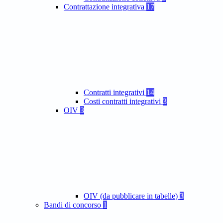
Contrattazione integrativa
17
Contratti integrativi
14
Costi contratti integrativi
3
OIV
3
OIV (da pubblicare in tabelle)
3
Bandi di concorso
1