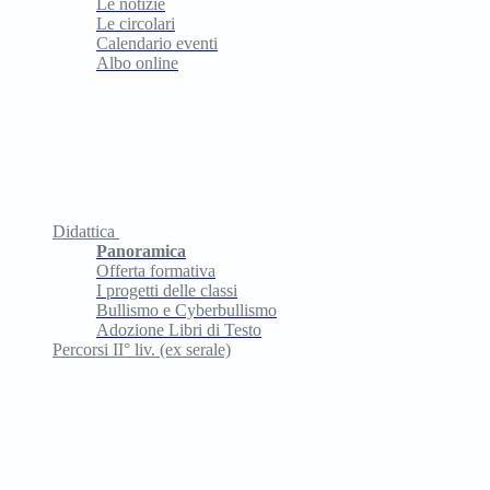
Le notizie
Le circolari
Calendario eventi
Albo online
Didattica
Panoramica
Offerta formativa
I progetti delle classi
Bullismo e Cyberbullismo
Adozione Libri di Testo
Percorsi II° liv. (ex serale)