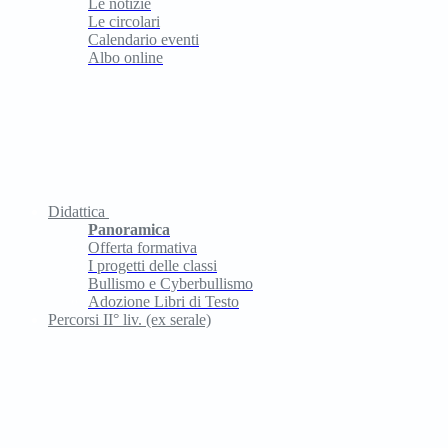
Le notizie
Le circolari
Calendario eventi
Albo online
Didattica
Panoramica
Offerta formativa
I progetti delle classi
Bullismo e Cyberbullismo
Adozione Libri di Testo
Percorsi II° liv. (ex serale)