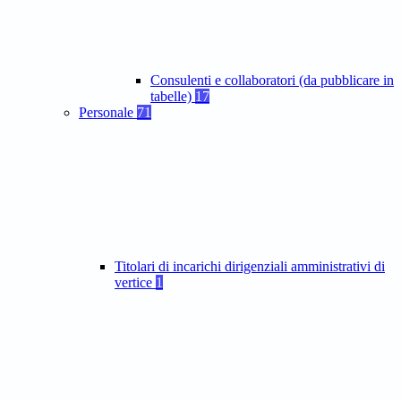
Consulenti e collaboratori (da pubblicare in
tabelle)
17
Personale
71
Titolari di incarichi dirigenziali amministrativi di
vertice
1