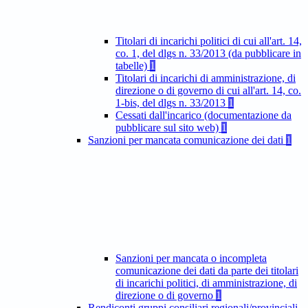
Titolari di incarichi politici di cui all'art. 14,
co. 1, del dlgs n. 33/2013 (da pubblicare in
tabelle)
1
Titolari di incarichi di amministrazione, di
direzione o di governo di cui all'art. 14, co.
1-bis, del dlgs n. 33/2013
1
Cessati dall'incarico (documentazione da
pubblicare sul sito web)
1
Sanzioni per mancata comunicazione dei dati
1
Sanzioni per mancata o incompleta
comunicazione dei dati da parte dei titolari
di incarichi politici, di amministrazione, di
direzione o di governo
1
Rendiconti gruppi consiliari regionali/provinciali