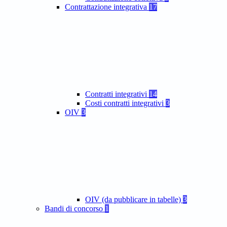
Contrattazione integrativa
17
Contratti integrativi
14
Costi contratti integrativi
3
OIV
3
OIV (da pubblicare in tabelle)
3
Bandi di concorso
1