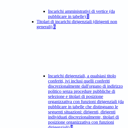
Incarichi amministrativi di vertice (da
pubblicare in tabelle)
1
Titolari di incarichi dirigenziali (dirigenti non
generali)
6
Incarichi dirigenziali, a qualsiasi titolo
conferiti, ivi inclusi quelli conferiti
discrezionalmente dall'organo di indirizzo
politico senza procedure pubbliche di
selezione e titolari di posizione
organizzativa con funzioni dirigenziali (da
pubblicare in tabelle che distinguano le
seguenti situazioni: dirigenti, dirigenti
individuati discrezionalmente, titolari di
posizione organizzativa con funzioni
dirigenziali)
4