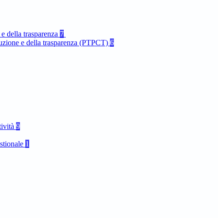
 e della trasparenza
7
rruzione e della trasparenza (PTPCT)
6
tività
9
stionale
1