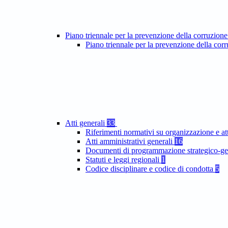
Piano triennale per la prevenzione della corruzione
Piano triennale per la prevenzione della co
Atti generali
33
Riferimenti normativi su organizzazione e at
Atti amministrativi generali
16
Documenti di programmazione strategico-ge
Statuti e leggi regionali
1
Codice disciplinare e codice di condotta
5