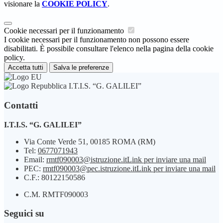
visionare la
COOKIE POLICY
.
Cookie necessari per il funzionamento
I cookie necessari per il funzionamento non possono essere
disabilitati. È possibile consultare l'elenco nella pagina della cookie
policy.
Accetta tutti
Salva le preferenze
I.T.I.S. “G. GALILEI”
Contatti
I.T.I.S. “G. GALILEI”
Via Conte Verde 51, 00185 ROMA (RM)
Tel:
0677071943
Email:
rmtf090003@istruzione.it
Link per inviare una mail
PEC:
rmtf090003@pec.istruzione.it
Link per inviare una mail
C.F.: 80122150586
C.M. RMTF090003
Seguici su