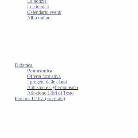
Le notizie
Le circolari
Calendario eventi
Albo online
Didattica
Panoramica
Offerta formativa
I progetti delle classi
Bullismo e Cyberbullismo
Adozione Libri di Testo
Percorsi II° liv. (ex serale)