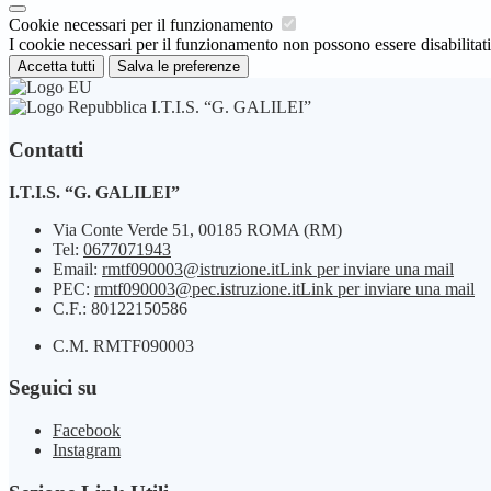
Cookie necessari per il funzionamento
I cookie necessari per il funzionamento non possono essere disabilitati.
Accetta tutti
Salva le preferenze
I.T.I.S. “G. GALILEI”
Contatti
I.T.I.S. “G. GALILEI”
Via Conte Verde 51, 00185 ROMA (RM)
Tel:
0677071943
Email:
rmtf090003@istruzione.it
Link per inviare una mail
PEC:
rmtf090003@pec.istruzione.it
Link per inviare una mail
C.F.: 80122150586
C.M. RMTF090003
Seguici su
Facebook
Instagram