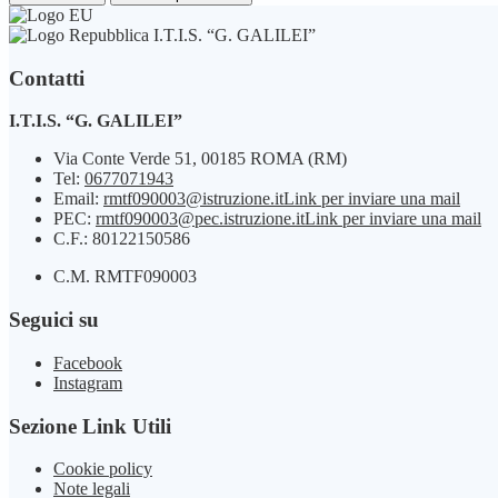
I.T.I.S. “G. GALILEI”
Contatti
I.T.I.S. “G. GALILEI”
Via Conte Verde 51, 00185 ROMA (RM)
Tel:
0677071943
Email:
rmtf090003@istruzione.it
Link per inviare una mail
PEC:
rmtf090003@pec.istruzione.it
Link per inviare una mail
C.F.: 80122150586
C.M. RMTF090003
Seguici su
Facebook
Instagram
Sezione Link Utili
Cookie policy
Note legali