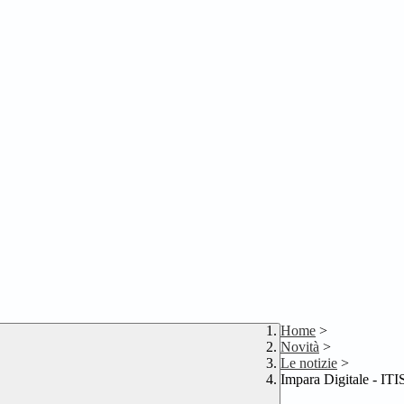
Home
>
Novità
>
Le notizie
>
Impara Digitale - ITI