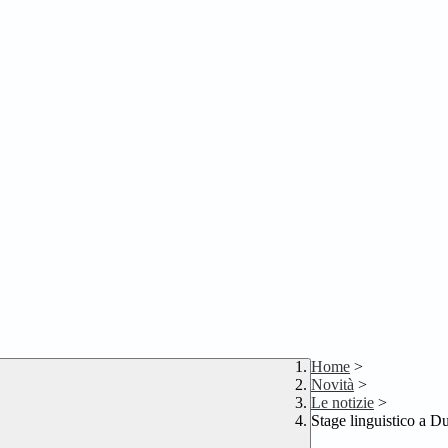
Home
>
Novità
>
Le notizie
>
Stage linguistico a D