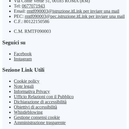
Via Conte Verde 51, 00185 ROMA (RM)
Tel:
0677071943
Email:
rmtf090003@istruzione.it
Link per inviare una mail
PEC:
rmtf090003@pec.istruzione.it
Link per inviare una mail
C.F.: 80122150586
C.M. RMTF090003
Seguici su
Facebook
Instagram
Sezione Link Utili
Cookie policy
Note legali
Informativa Privacy
Ufficio Relazioni con il Pubblico
Dichiarazione di accessibilità
Obiettivi di accessibilità
Whistleblowing
Gestione consensi cookie
Amministrazione trasparente