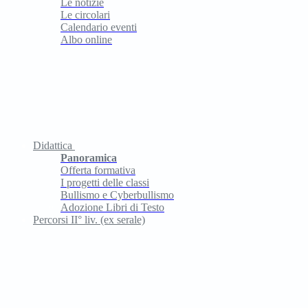
Le notizie
Le circolari
Calendario eventi
Albo online
Didattica
Panoramica
Offerta formativa
I progetti delle classi
Bullismo e Cyberbullismo
Adozione Libri di Testo
Percorsi II° liv. (ex serale)