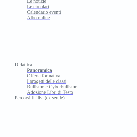
Le notizie
Le circolari
Calendario eventi
Albo online
Didattica
Panoramica
Offerta formativa
I progetti delle classi
Bullismo e Cyberbullismo
Adozione Libri di Testo
Percorsi II° liv. (ex serale)