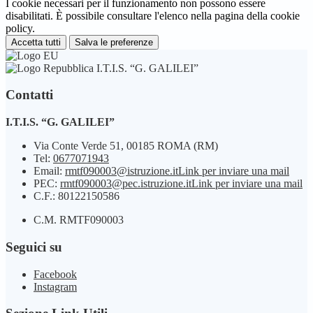
I cookie necessari per il funzionamento non possono essere
disabilitati. È possibile consultare l'elenco nella pagina della cookie
policy.
Accetta tutti
Salva le preferenze
I.T.I.S. “G. GALILEI”
Contatti
I.T.I.S. “G. GALILEI”
Via Conte Verde 51, 00185 ROMA (RM)
Tel:
0677071943
Email:
rmtf090003@istruzione.it
Link per inviare una mail
PEC:
rmtf090003@pec.istruzione.it
Link per inviare una mail
C.F.: 80122150586
C.M. RMTF090003
Seguici su
Facebook
Instagram