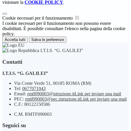
visionare la
COOKIE POLICY
.
Cookie necessari per il funzionamento
I cookie necessari per il funzionamento non possono essere
disabilitati. È possibile consultare l'elenco nella pagina della cookie
policy.
Accetta tutti
Salva le preferenze
I.T.I.S. “G. GALILEI”
Contatti
I.T.I.S. “G. GALILEI”
Via Conte Verde 51, 00185 ROMA (RM)
Tel:
0677071943
Email:
rmtf090003@istruzione.it
Link per inviare una mail
PEC:
rmtf090003@pec.istruzione.it
Link per inviare una mail
C.F.: 80122150586
C.M. RMTF090003
Seguici su