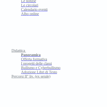
Le notizie
Le circolari
Calendario eventi
Albo online
Didattica
Panoramica
Offerta formativa
I progetti delle classi
Bullismo e Cyberbullismo
Adozione Libri di Testo
Percorsi II° liv. (ex serale)